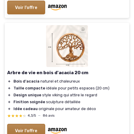
Voir l'offre
Arbre de vie en bois d'acacia 20 cm
＋
Bois d'acacia
naturel et chaleureux
＋
Taille compacte
idéale pour petits espaces (20 cm)
＋
Design unique
style viking qui attire le regard
＋
Finition soignée
sculpture détaillée
＋
Idée cadeau
originale pour amateur de déco
★★★★★
★★★★★
4,3/5
—
86 avis
Voir l'offre