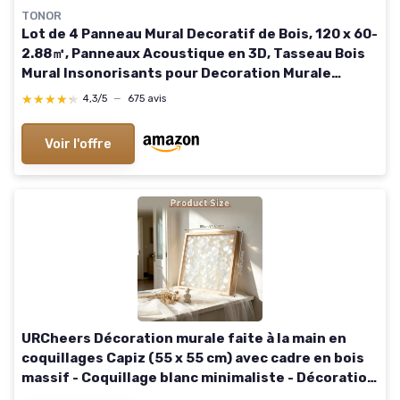
TONOR
Lot de 4 Panneau Mural Decoratif de Bois, 120 x 60-
2.88㎡, Panneaux Acoustique en 3D, Tasseau Bois
Mural Insonorisants pour Decoration Murale
Chambre, Salon, Bureau, Comptoir, Noyer 4 pièces
★★★★★
★★★★★
4,3/5
—
675 avis
Noyer
Voir l'offre
URCheers Décoration murale faite à la main en
coquillages Capiz (55 x 55 cm) avec cadre en bois
massif - Coquillage blanc minimaliste - Décoration
murale maritime pour salon, chambre à coucher et