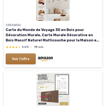
CREAWOO
Carte du Monde de Voyage 3D en Bois pour
Décoration Murale, Carte Murale Décorative en
Bois Massif Naturel Multicouche pour la Maison et
le Bureau, Multicolore-150x85 CM
★★★★★
★★★★★
4,4/5
—
98 avis
Voir l'offre