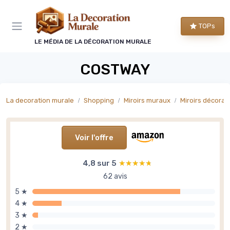
Panneau de gestion des cookies
TOPs
LE MÉDIA DE LA DÉCORATION MURALE
COSTWAY
La decoration murale
Shopping
Miroirs muraux
Miroirs décorati
Voir l'offre
4,8 sur 5
★★★★★
★★★★★
62 avis
5 ★
4 ★
3 ★
2 ★