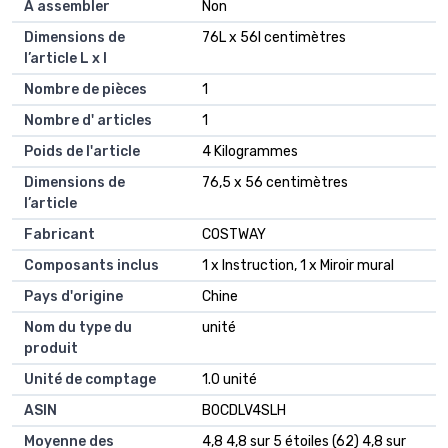
À assembler
Non
Dimensions de
76L x 56l centimètres
l’article L x l
Nombre de pièces
1
Nombre d' articles
1
Poids de l'article
4 Kilogrammes
Dimensions de
76,5 x 56 centimètres
l’article
Fabricant
COSTWAY
Composants inclus
1 x Instruction, 1 x Miroir mural
Pays d'origine
Chine
Nom du type du
unité
produit
Unité de comptage
1.0 unité
ASIN
B0CDLV4SLH
Moyenne des
4,8 4,8 sur 5 étoiles (62) 4,8 sur