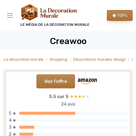
Panneau de gestion des cookies
TOPs
LE MÉDIA DE LA DÉCORATION MURALE
Creawoo
La decoration murale
Shopping
Décorations murales design
Dé
Voir l'offre
3,5 sur 5
★★★★★
★★★★★
24 avis
5 ★
4 ★
3 ★
2 ★