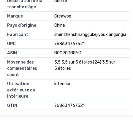
Description de la
Adulte
tranche d’âge
Marque
Creawoo
Pays d’origine
Chine
Fabricant
shenzhenshilianggukejiyouxiangongsi
UPC
768634767521
ASIN
B0C9QDB8MD
Moyenne des
3,5 3,5 sur 5 étoiles (24) 3,5 sur
commentaires
5 étoiles
client
Utilisation
Intérieur
extérieure ou
intérieure
GTIN
768634767521