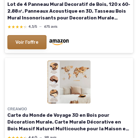
Lot de 4 Panneau Mural Decoratif de Bois, 120 x 60-
2.88㎡, Panneaux Acoustique en 3D, Tasseau Bois
Mural Insonorisants pour Decoration Murale
Chambre, Salon, Bureau, Comptoir, Noyer 4 pièces
★★★★★
★★★★★
4,3/5
—
675 avis
Noyer
Voir l'offre
CREAWOO
Carte du Monde de Voyage 3D en Bois pour
Décoration Murale, Carte Murale Décorative en
Bois Massif Naturel Multicouche pour la Maison et
le Bureau, Multicolore-150x85 CM
★★★★★
★★★★★
4,4/5
—
98 avis