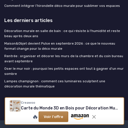
Comment intégrer l’hirondelle déco murale pour sublimer vos espaces
Les derniers articles
Décoration murale en salle de bain : ce qui résiste à l'humidité et reste
beau après deux ans
Maison&Objet devient Pulse en septembre 2026 : ce que le nouveau
format change pour la déco murale
Rentrée : organiser et décorer les murs de la chambre et du coin bureau
avant septembre
Oser le mur noir : pourquoi les petits espaces ont tout à gagner d'un mur
sombre
Lampes champignon : comment ces luminaires sculptent une
décoration murale thématique
La decoration murale
Creawoo
Carte du Monde 3D en Bois pour Décoration Murale, Carte Murale Décorative en Bois Massif Naturel Multicouche pour la Maison & Bureau, Carte du Monde de Voyage en Bois Multicolore 200x114 CM
🔥
Voir l'offre