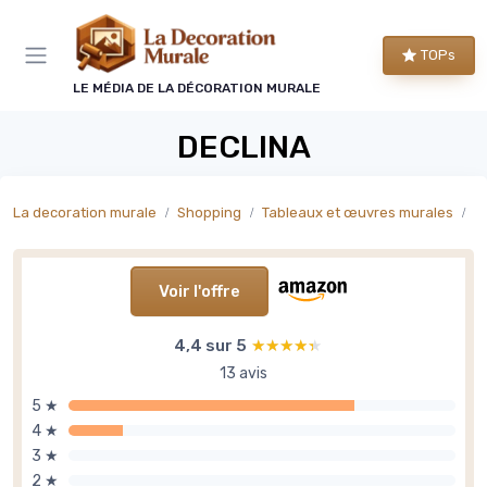
Panneau de gestion des cookies
TOPs
LE MÉDIA DE LA DÉCORATION MURALE
DECLINA
La decoration murale
Shopping
Tableaux et œuvres murales
T
Voir l'offre
4,4 sur 5
★★★★★
★★★★★
13 avis
5 ★
4 ★
3 ★
2 ★