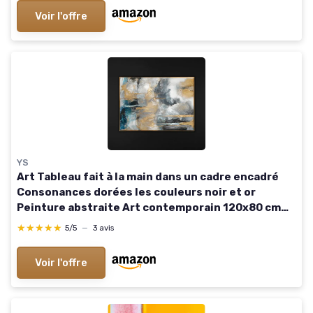
Voir l'offre
YS
Art Tableau fait à la main dans un cadre encadré
Consonances dorées les couleurs noir et or
Peinture abstraite Art contemporain 120x80 cm
120L x 80l cm Harmonies dorées
★★★★★
★★★★★
5/5
—
3 avis
Voir l'offre