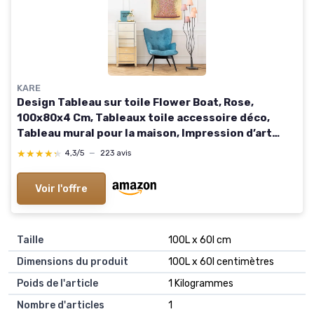
KARE
Design Tableau sur toile Flower Boat, Rose,
100x80x4 Cm, Tableaux toile accessoire déco,
Tableau mural pour la maison, Impression d’art
pour la maison, Grand format, Motif floral
★★★★★
★★★★★
4,3/5
—
223 avis
moderne, Salon Pastels
Voir l'offre
Taille
100L x 60l cm
Dimensions du produit
100L x 60l centimètres
Poids de l'article
1 Kilogrammes
Nombre d'articles
1