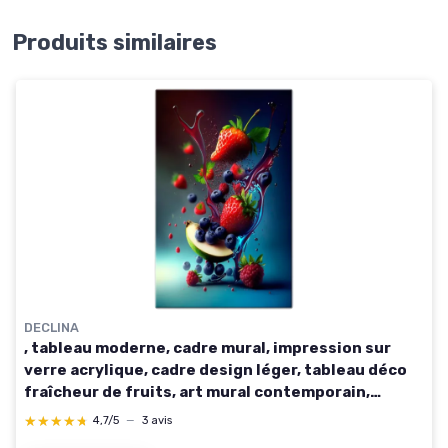
Produits similaires
DECLINA
, tableau moderne, cadre mural, impression sur
verre acrylique, cadre design léger, tableau déco
fraîcheur de fruits, art mural contemporain,
décoration intérieure élégante, 80x120 cm 80L x
★★★★★
★★★★★
4,7/5
—
3 avis
120l cm