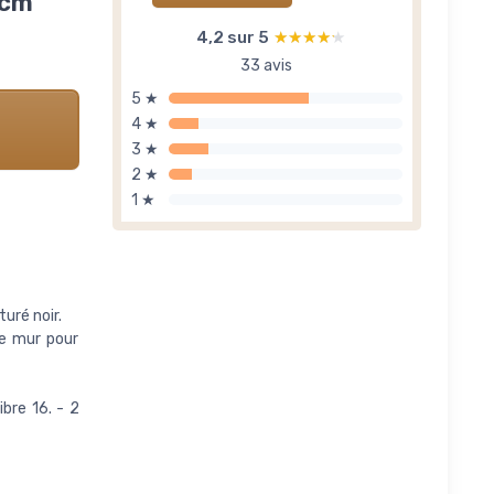
 cm
4,2 sur 5
★★★★★
★★★★★
33 avis
5 ★
4 ★
3 ★
2 ★
1 ★
uré noir.
le mur pour
ibre 16. - 2