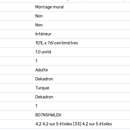
Montage mural
Non
Non
Intérieur
101L x 76l centimètres
1.0 unité
1
Adulte
Dekadron
Turquie
Dekadron
1
B07N5HWLQV
4,2 4,2 sur 5 étoiles (33) 4,2 sur 5 étoiles