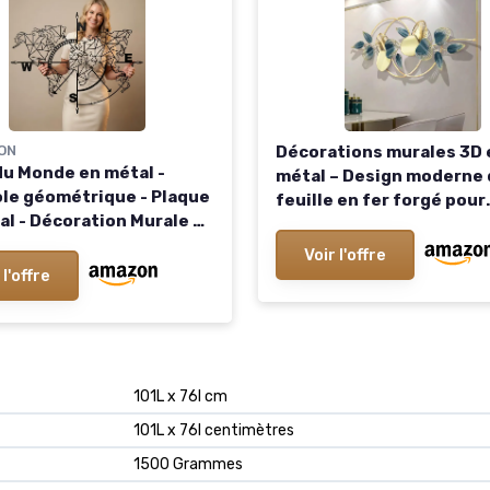
ON
Décorations murales 3D 
du Monde en métal -
métal – Design moderne 
le géométrique - Plaque
feuille en fer forgé pour
al - Décoration Murale en
décoration de salon, acc
 117 x 91 cm
mural unique pour la mai
Voir l'offre
mural floral contemporai
 l'offre
101L x 76l cm
101L x 76l centimètres
1500 Grammes