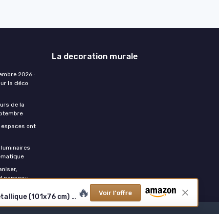
La decoration murale
embre 2026 :
ur la déco
urs de la
eptembre
s espaces ont
luminaires
ématique
aniser,
ul panneau
🔥
Voir l'offre
Carte du Monde en Métal Montagne, Décoration Murale en métal, Décoration de Maison, Décor de Salon, Plaque métallique (101x76 cm) 101L x 76l cm