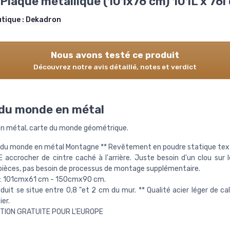
 Plaque métallique (101x76 cm) 101L x 76l
utique :
Dekadron
Nous avons testé ce produit
Découvrez notre avis détaillé, notes et verdict
du monde en métal
en métal, carte du monde géométrique.
 du monde en métal Montagne ** Revêtement en poudre statique text
E accrocher de cintre caché à l'arrière. Juste besoin d'un clou sur 
ièces, pas besoin de processus de montage supplémentaire.
es: 101cmx61 cm - 150cmx90 cm.
oduit se situe entre 0,8 "et 2 cm du mur. ** Qualité acier léger de cal
er.
ITION GRATUITE POUR L'EUROPE