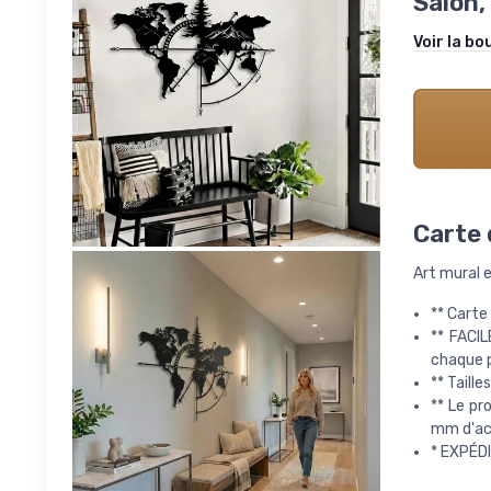
Salon,
Voir la bo
Carte 
Art mural 
** Carte
** FACIL
chaque p
** Taill
** Le pr
mm d'aci
* EXPÉD