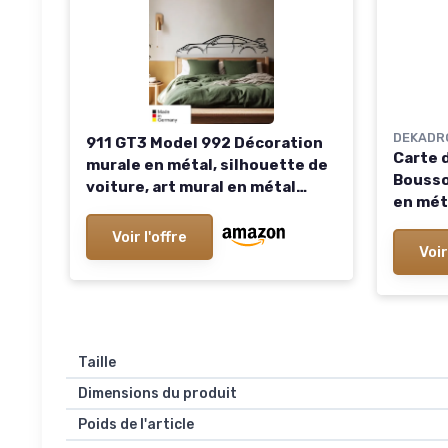
DEKADR
911 GT3 Model 992 Décoration
Carte 
murale en métal, silhouette de
Bousso
voiture, art mural en métal
en mét
(taille : 137 cm (54 pouces)) 137
métal -
cm (54")
Voir l'offre
Voir
Taille
Dimensions du produit
Poids de l'article