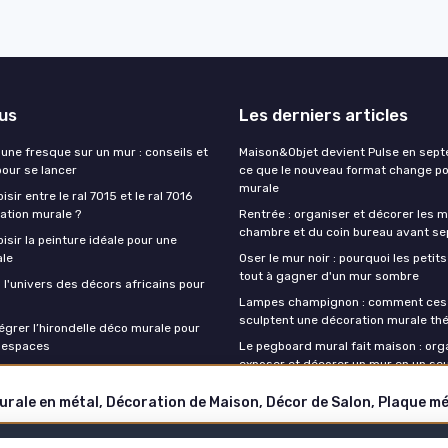
lus
Les derniers articles
une fresque sur un mur : conseils et
Maison&Objet devient Pulse en sept
pour se lancer
ce que le nouveau format change po
murale
ir entre le ral 7015 et le ral 7016
ation murale ?
Rentrée : organiser et décorer les m
chambre et du coin bureau avant s
sir la peinture idéale pour une
ale
Oser le mur noir : pourquoi les petit
tout à gagner d'un mur sombre
 l'univers des décors africains pour
Lampes champignon : comment ces 
sculptent une décoration murale th
grer l’hirondelle déco murale pour
 espaces
Le pegboard mural fait maison : org
exposer et décorer un mur en un se
Mentions légales
Politique de confidentialité