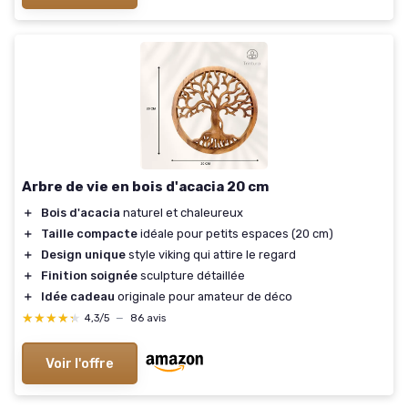
Arbre de vie en bois d'acacia 20 cm
＋
Bois d'acacia
naturel et chaleureux
＋
Taille compacte
idéale pour petits espaces (20 cm)
＋
Design unique
style viking qui attire le regard
＋
Finition soignée
sculpture détaillée
＋
Idée cadeau
originale pour amateur de déco
★★★★★
★★★★★
4,3/5
—
86 avis
Voir l'offre