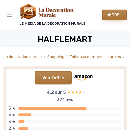
Panneau de gestion des cookies
TOPs
LE MÉDIA DE LA DÉCORATION MURALE
HALFLEMART
La decoration murale
Shopping
Tableaux et œuvres murales
T
Voir l'offre
4,2 sur 5
★★★★★
★★★★★
324 avis
5 ★
4 ★
3 ★
2 ★