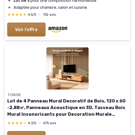
＋
Lot de 3
pour une composition harmonieuse
＋
Adaptée pour chambre, salon et cuisine
★★★★★
★★★★★
4,5/5
—
132 avis
Voir l'offre
TONOR
Lot de 4 Panneau Mural Decoratif de Bois, 120 x 60
-2.88㎡, Panneaux Acoustique en 3D, Tasseau Bois
Mural Insonorisants pour Decoration Murale
Chambre, Salon, Bureau, Comptoir, Teck 4 pièces
★★★★★
★★★★★
4,3/5
—
675 avis
Teck