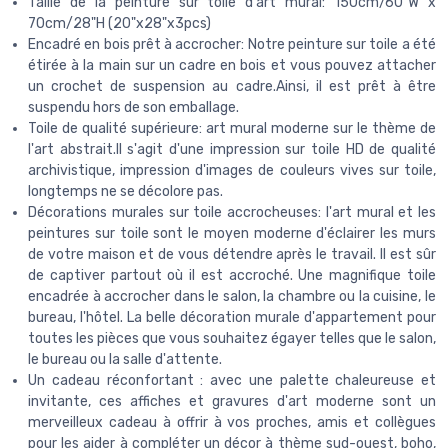
Taille de la peinture sur toile d'art mural: 150cm/60"W x
70cm/28"H (20"x28"x3pcs)
Encadré en bois prêt à accrocher: Notre peinture sur toile a été
étirée à la main sur un cadre en bois et vous pouvez attacher
un crochet de suspension au cadre.Ainsi, il est prêt à être
suspendu hors de son emballage.
Toile de qualité supérieure: art mural moderne sur le thème de
l'art abstrait.Il s'agit d'une impression sur toile HD de qualité
archivistique, impression d'images de couleurs vives sur toile,
longtemps ne se décolore pas.
Décorations murales sur toile accrocheuses: l'art mural et les
peintures sur toile sont le moyen moderne d'éclairer les murs
de votre maison et de vous détendre après le travail. Il est sûr
de captiver partout où il est accroché. Une magnifique toile
encadrée à accrocher dans le salon, la chambre ou la cuisine, le
bureau, l'hôtel. La belle décoration murale d'appartement pour
toutes les pièces que vous souhaitez égayer telles que le salon,
le bureau ou la salle d'attente.
Un cadeau réconfortant : avec une palette chaleureuse et
invitante, ces affiches et gravures d'art moderne sont un
merveilleux cadeau à offrir à vos proches, amis et collègues
pour les aider à compléter un décor à thème sud-ouest, boho,