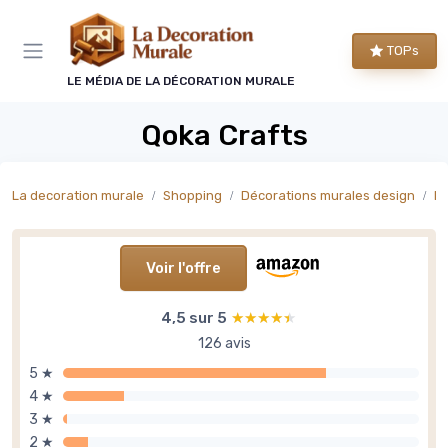
Panneau de gestion des cookies
TOPs
LE MÉDIA DE LA DÉCORATION MURALE
Qoka Crafts
La decoration murale
Shopping
Décorations murales design
Dé
Voir l'offre
4,5 sur 5
★★★★★
★★★★★
126 avis
5 ★
4 ★
3 ★
2 ★