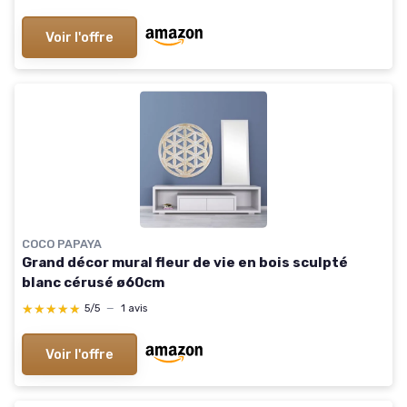
pièce
Voir l'offre
COCO PAPAYA
Grand décor mural fleur de vie en bois sculpté
blanc cérusé ø60cm
★★★★★
★★★★★
5/5
—
1 avis
Voir l'offre