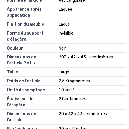
Forme de l’article
Rectangulaire
Apparence après
Laquée
application
Finition du meuble
Laqué
Forme du support
Invisible
d’étagère
Couleur
Noir
Dimensions de
20P x 42l x 43H centimètres
l'article P x L x H
Taille
Large
Poids de l'article
2,5 Kilogrammes
Unité de comptage
1.0 unité
Épaisseur de
2 Centimètres
l'étagère
Dimensions de
20 x 42 x 43 centimètres
l’article
Profondeur de
20 centímetros