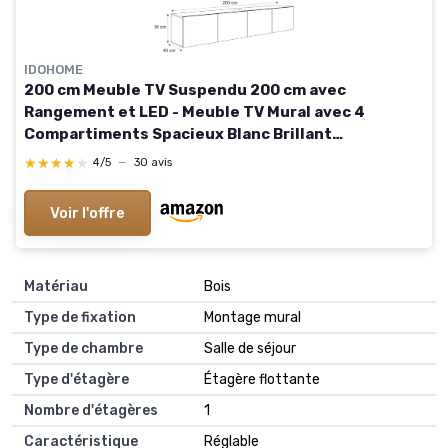
IDOHOME
200 cm Meuble TV Suspendu 200 cm avec
Rangement et LED - Meuble TV Mural avec 4
Compartiments Spacieux Blanc Brillant
200x40x36cm
★★★★★
★★★★★
4/5
—
30 avis
Voir l'offre
Matériau
Bois
Type de fixation
Montage mural
Type de chambre
Salle de séjour
Type d'étagère
Étagère flottante
Nombre d'étagères
1
Caractéristique
Réglable