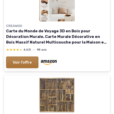
CREAWOO
Carte du Monde de Voyage 3D en Bois pour
Décoration Murale, Carte Murale Décorative en
Bois Massif Naturel Multicouche pour la Maison et
le Bureau, Multicolore-150x85 CM
★★★★★
★★★★★
4,4/5
—
98 avis
Voir l'offre