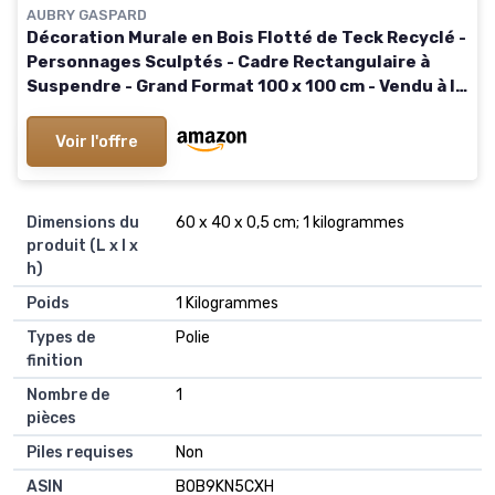
AUBRY GASPARD
Décoration Murale en Bois Flotté de Teck Recyclé -
Personnages Sculptés - Cadre Rectangulaire à
Suspendre - Grand Format 100 x 100 cm - Vendu à la
pièce
Voir l'offre
Dimensions du
‎60 x 40 x 0,5 cm; 1 kilogrammes
produit (L x l x
h)
Poids
‎1 Kilogrammes
Types de
‎Polie
finition
Nombre de
‎1
pièces
Piles requises
‎Non
ASIN
B0B9KN5CXH