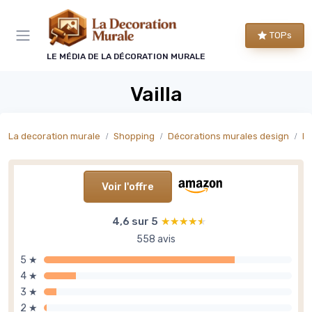
Panneau de gestion des cookies
TOPs
LE MÉDIA DE LA DÉCORATION MURALE
Vailla
La decoration murale
Shopping
Décorations murales design
Dé
Voir l'offre
4,6 sur 5
★★★★★
★★★★★
558 avis
5 ★
4 ★
3 ★
2 ★