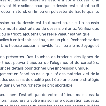
ustes et des fils résistants assure à votre coussin une
oivent être solides pour que le dessin reste intact au fil
coton naturel, en lin ou en polyester de haute qualité
ession ou du dessin est tout aussi cruciale. Un coussin
se de motifs abstraits ou de dessins enfants. Vérifiez que
 ou le tricot, ajoutent une réelle valeur esthétique.
aciles à entretenir est toujours un plus. Recherchez des
e. Une housse coussin amovible facilitera le nettoyage et
ions présentes. Des touches de broderie, des lignes de
tricot peuvent ajouter de l'élégance et du caractère.
sur ces détails pour donner une impression unique.
rgement en fonction de la qualité des matériaux et de la
s des coussins de qualité peut être une bonne stratégie
nt dans une fourchette de prix abordable.
eulement l'esthétique de votre intérieur, mais aussi la
choisir assurera à votre maison une décoration cadeaux