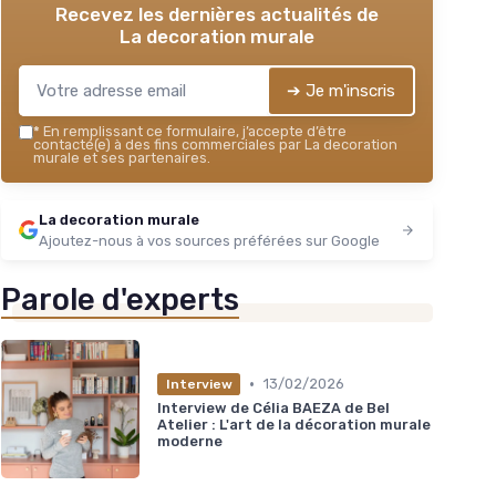
Recevez les dernières actualités de
La decoration murale
➔ Je m'inscris
*
En remplissant ce formulaire, j’accepte d’être
contacté(e) à des fins commerciales par La decoration
murale et ses partenaires.
La decoration murale
Ajoutez-nous à vos sources préférées sur Google
Parole d'experts
•
13/02/2026
Interview
Interview de Célia BAEZA de Bel
Atelier : L'art de la décoration murale
moderne