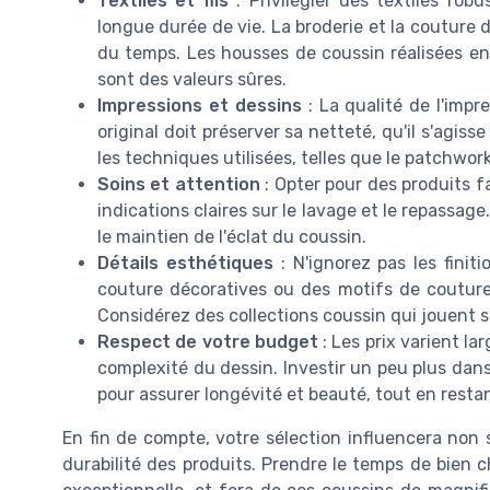
Textiles et fils
: Privilégier des textiles rob
longue durée de vie. La broderie et la couture d
du temps. Les housses de coussin réalisées en 
sont des valeurs sûres.
Impressions et dessins
: La qualité de l'impr
original doit préserver sa netteté, qu'il s'agis
les techniques utilisées, telles que le patchwork
Soins et attention
: Opter pour des produits f
indications claires sur le lavage et le repassag
le maintien de l'éclat du coussin.
Détails esthétiques
: N'ignorez pas les finit
couture décoratives ou des motifs de couture 
Considérez des collections coussin qui jouent 
Respect de votre budget
: Les prix varient la
complexité du dessin. Investir un peu plus dan
pour assurer longévité et beauté, tout en resta
En fin de compte, votre sélection influencera non s
durabilité des produits. Prendre le temps de bien 