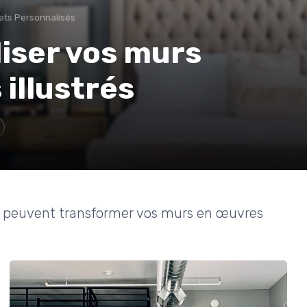
jets Personnalisés
liser vos murs
 illustrés
s peuvent transformer vos murs en œuvres