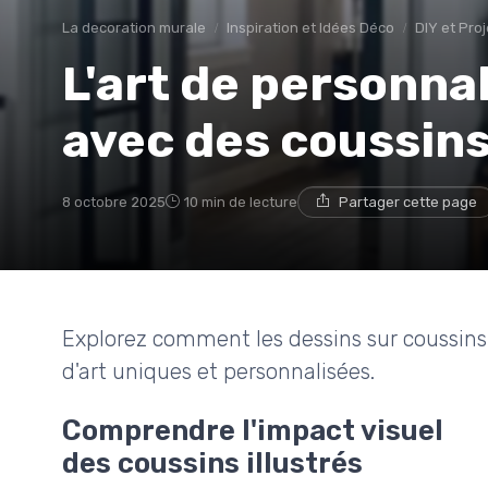
La decoration murale
Inspiration et Idées Déco
DIY et Pro
L'art de personna
avec des coussins
8 octobre 2025
10 min de lecture
Partager cette page
Explorez comment les dessins sur coussin
d'art uniques et personnalisées.
Comprendre l'impact visuel
des coussins illustrés