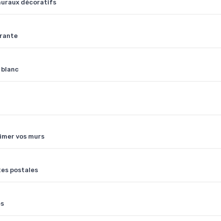
muraux décoratifs
irante
 blanc
imer vos murs
tes postales
es