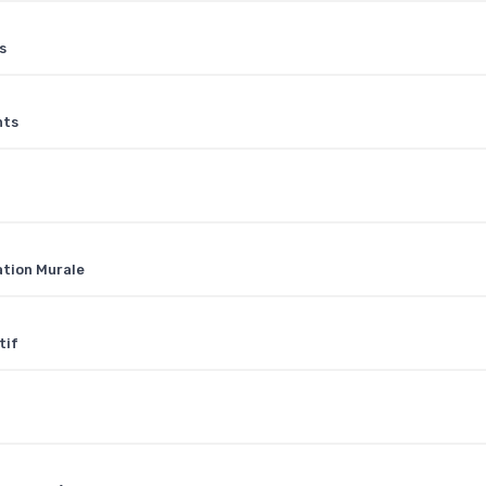
s
nts
ation Murale
tif