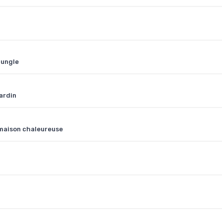
jungle
ardin
 maison chaleureuse