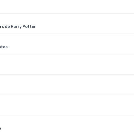
ers de Harry Potter
ntes
a