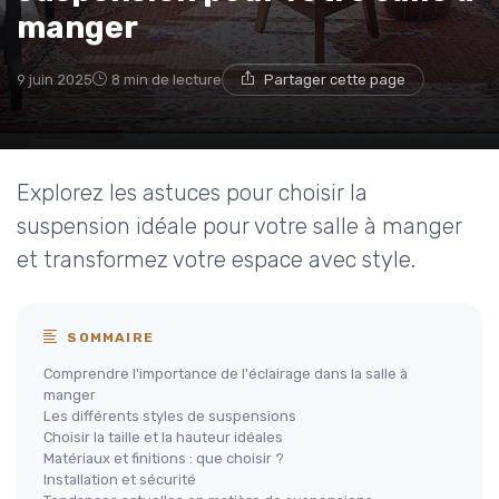
manger
9 juin 2025
8 min de lecture
Partager cette page
Explorez les astuces pour choisir la
suspension idéale pour votre salle à manger
et transformez votre espace avec style.
SOMMAIRE
Comprendre l'importance de l'éclairage dans la salle à
manger
Les différents styles de suspensions
Choisir la taille et la hauteur idéales
Matériaux et finitions : que choisir ?
Installation et sécurité