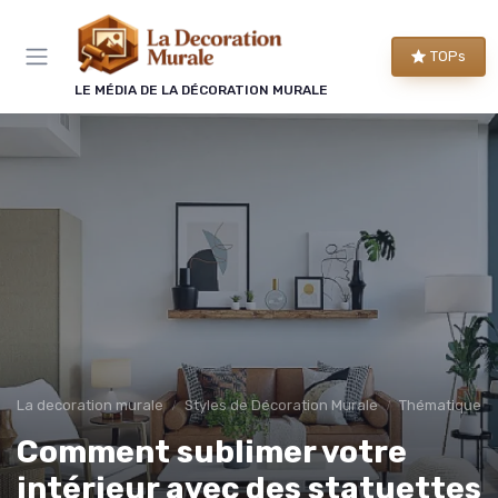
Panneau de gestion des cookies
TOPs
LE MÉDIA DE LA DÉCORATION MURALE
La decoration murale
Styles de Décoration Murale
Thématique et
Comment sublimer votre
intérieur avec des statuettes