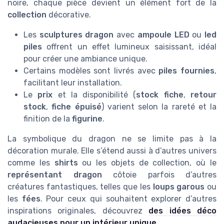
noire, chaque pièce devient un élément fort de la
collection
décorative.
Les
sculptures dragon
avec
ampoule LED
ou
led
piles
offrent un effet lumineux saisissant, idéal
pour créer une ambiance unique.
Certains modèles sont livrés avec
piles fournies
,
facilitant leur installation.
Le
prix
et la disponibilité (
stock fiche
,
retour
stock
,
fiche épuisé
) varient selon la rareté et la
finition de la
figurine
.
La symbolique du dragon ne se limite pas à la
décoration murale. Elle s’étend aussi à d’autres univers
comme les
shirts
ou les objets de collection, où le
représentant dragon
côtoie parfois d’autres
créatures fantastiques, telles que les
loups garous
ou
les
fées
. Pour ceux qui souhaitent explorer d’autres
inspirations originales, découvrez
des idées déco
audacieuses pour un intérieur unique
.