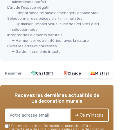
minimalisme parfait
L'art de l'espace négatif
— L'importance de savoir aménager l'espace vide
Sélectionner des pièces d'art minimalistes
— Optimiser l’impact visuel avec des œuvres d'art
sélectionnées
Intégrer des éléments naturels
— Harmoniser votre intérieur avec la nature
Éviter les erreurs courantes
— Garder l'harmonie intacte
Résumer
ChatGPT
Claude
Mistral
Recevez les dernières actualités de
La decoration murale
➔ Je m'inscris
*
En remplissant ce formulaire, j’accepte d’être
contacté(e) à des fins commerciales par La decoration