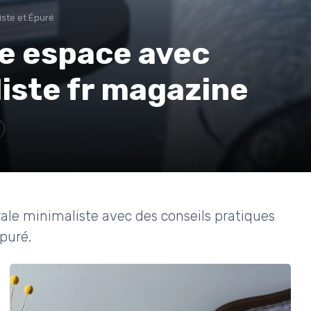
iste et Épuré
e espace avec
ste fr magazine
rale minimaliste avec des conseils pratiques
épuré.