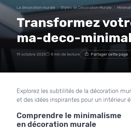
La decoration murale
Styles de Décoration Murale
Minimal
Transformez votr
ma-deco-minimali
19 octobre 2025
8 min de lecture
Partager cette page
Explorez les subtilités de la décoration mu
et des idées inspirantes pour un intérieur 
Comprendre le minimalisme
en décoration murale