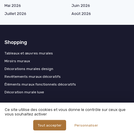
Mai 2026
Juin 2026
Juillet 2026
Août 2026
Shopping
Tableaux et œuvres murales
Miroirs muraux
Décorations murales design
Revêtements muraux décoratifs
Éléments muraux fonctionnels décoratifs
Décoration murale luxe
Les plus lus
Ce site utilise des cookies et vous donne le contrôle sur ceux que
vous souhaitez activer
Oser peindre une fresque sur un mur : conseils et inspirations pour se
lancer
Tout accepter
Personnaliser
Comment choisir entre le ral 7015 et le ral 7016 pour la décoration