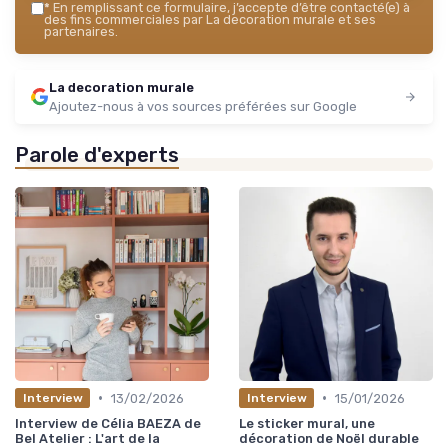
*
En remplissant ce formulaire, j’accepte d’être contacté(e) à
des fins commerciales par La decoration murale et ses
partenaires.
La decoration murale
Ajoutez-nous à vos sources préférées sur Google
Parole d'experts
•
•
13/02/2026
15/01/2026
Interview
Interview
Interview de Célia BAEZA de
Le sticker mural, une
Bel Atelier : L'art de la
décoration de Noël durable