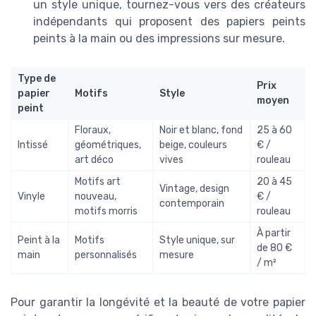
un style unique, tournez-vous vers des créateurs
indépendants qui proposent des papiers peints
peints à la main ou des impressions sur mesure.
Type de
Prix
papier
Motifs
Style
moyen
peint
Floraux,
Noir et blanc, fond
25 à 60
Intissé
géométriques,
beige, couleurs
€ /
art déco
vives
rouleau
Motifs art
20 à 45
Vintage, design
Vinyle
nouveau,
€ /
contemporain
motifs morris
rouleau
À partir
Peint à la
Motifs
Style unique, sur
de 80 €
main
personnalisés
mesure
/ m²
Pour garantir la longévité et la beauté de votre papier