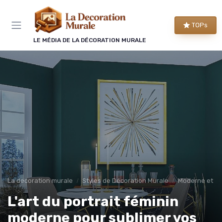
Panneau de gestion des cookies
TOPs
LE MÉDIA DE LA DÉCORATION MURALE
La decoration murale
Styles de Décoration Murale
Moderne et C
L'art du portrait féminin
moderne pour sublimer vos