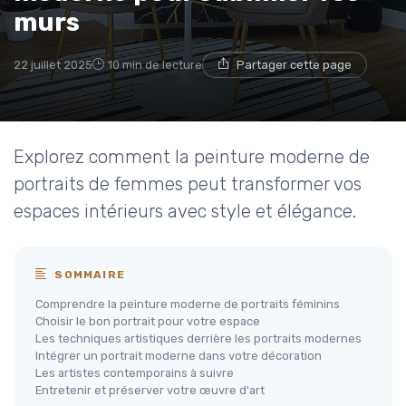
murs
22 juillet 2025
10 min de lecture
Partager cette page
Explorez comment la peinture moderne de
portraits de femmes peut transformer vos
espaces intérieurs avec style et élégance.
SOMMAIRE
Comprendre la peinture moderne de portraits féminins
Choisir le bon portrait pour votre espace
Les techniques artistiques derrière les portraits modernes
Intégrer un portrait moderne dans votre décoration
Les artistes contemporains à suivre
Entretenir et préserver votre œuvre d'art