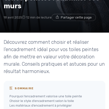
murs
18 avril 2025
12 min de lecture
Partager cette page
Découvrez comment choisir et réaliser
l'encadrement idéal pour vos toiles peintes
afin de mettre en valeur votre décoration
murale. Conseils pratiques et astuces pour un
résultat harmonieux.
SOMMAIRE
Pourquoi l’encadrement valorise une toile peinte
Choisir le style d’encadrement selon la toile
Les matériaux d’encadrement à privilégier