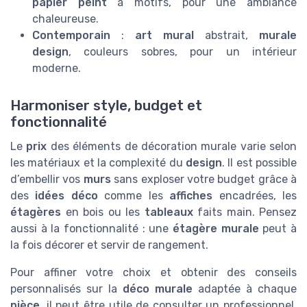
papier peint
à motifs, pour une ambiance
chaleureuse.
Contemporain
:
art mural
abstrait,
murale
design
, couleurs sobres, pour un intérieur
moderne.
Harmoniser style, budget et
fonctionnalité
Le
prix
des éléments de décoration murale varie selon
les matériaux et la complexité du
design
. Il est possible
d’embellir vos
murs
sans exploser votre budget grâce à
des
idées déco
comme les
affiches
encadrées, les
étagères
en bois ou les
tableaux
faits main. Pensez
aussi à la fonctionnalité : une
étagère murale
peut à
la fois décorer et servir de rangement.
Pour affiner votre choix et obtenir des conseils
personnalisés sur la
déco murale
adaptée à chaque
pièce
, il peut être utile de consulter un professionnel.