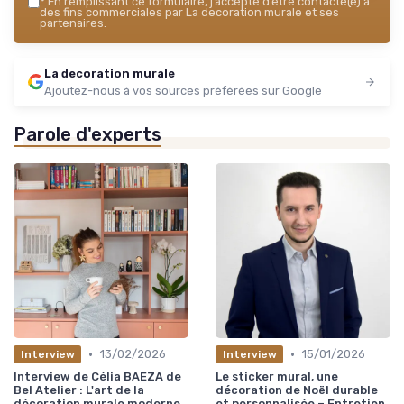
*
En remplissant ce formulaire, j’accepte d’être contacté(e) à
des fins commerciales par La decoration murale et ses
partenaires.
La decoration murale
Ajoutez-nous à vos sources préférées sur Google
Parole d'experts
•
•
13/02/2026
15/01/2026
Interview
Interview
Interview de Célia BAEZA de
Le sticker mural, une
Bel Atelier : L'art de la
décoration de Noël durable
décoration murale moderne
et personnalisée – Entretien