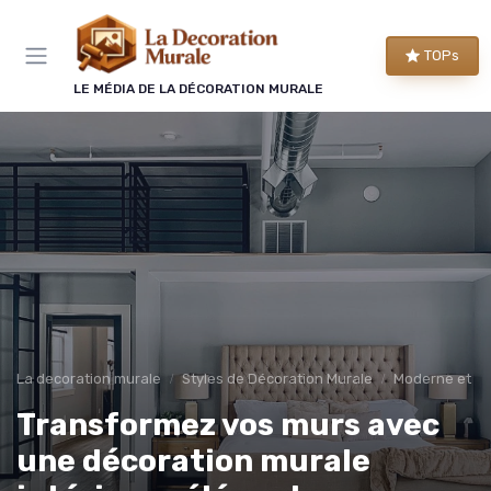
Panneau de gestion des cookies
TOPs
LE MÉDIA DE LA DÉCORATION MURALE
La decoration murale
Styles de Décoration Murale
Moderne et C
Transformez vos murs avec
une décoration murale