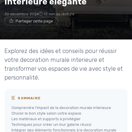
intérieure élégante
30 décembre 2024
13 min de lecture
Partager cette page
Explorez des idées et conseils pour réussir
votre decoration murale interieure et
transformer vos espaces de vie avec style et
personnalité.
SOMMAIRE
Comprendre l’impact de la decoration murale interieure
Choisir le bon style selon votre espace
Les matériaux et supports à privilégier
Techniques pour créer un mur galerie réussi
Intégrer des éléments fonctionnels à la decoration murale