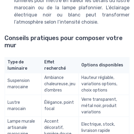
lumières pour mettre en valeur les détails du lustre
marocain ou de la lampe plafonnier. L’éclairage
électrique noir ou blanc peut transformer
l’atmosphère selon l’intensité choisie.
Conseils pratiques pour composer votre
mur
Type de
Effet
Options disponibles
luminaire
recherché
Ambiance
Hauteur réglable,
Suspension
chaleureuse, jeu
variations options,
marocaine
d’ombres
choix options
Verre transparent,
Lustre
Élégance, point
métal noir, produit
marocain
focal
variations
Lampe murale
Accent
Electrique, stock,
artisanale
décoratif,
livraison rapide
marocaine
lumière douce