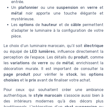
entrée.
Un
plafonnier
ou une
suspension
en
verre
et
métal
noir apporte une touche élégante et
mystérieuse.
Les
options
de
hauteur
et de
câble
permettent
d’adapter le luminaire à la configuration de votre
pièce.
Le choix d’un luminaire marocain, qu’il soit
électrique
ou équipé de
LED lumières
, influence directement la
perception de l’espace. Les détails du
produit
, comme
les
variations
de
verre
ou de
métal
, enrichissent la
décoration murale. Il est important de consulter la
page produit
pour vérifier le
stock
, les
options
choisies
et le
prix
avant de finaliser votre achat.
Pour ceux qui souhaitent créer une ambiance
authentique, le
style marocain
s’associe aussi bien à
des intérieurs modernes qu’à des décors plus
traditionnels. L’intégration d’un
abat suspension
ou