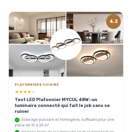
4.3
PLAFONNIERS CUISINE
★★★★★
★★★★★
Test LED Plafonnier MYCUL 48W : un
luminaire connecté qui fait le job sans se
ruiner
Éclairage puissant et homogène, suffisant pour une
pièce de 15 à 25 m²
Réglage facile de la luminosité et de la température