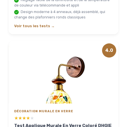
de couleur via télécommande et appli
Design moderne à 4 anneaux, déjà assemblé, qui
change des plafonniers ronds classiques
Voir tous les tests →
4.0
DÉCORATION MURALE EN VERRE
★★★★★
★★★★★
Test Applique Murale En Verre Coloré DHGIE