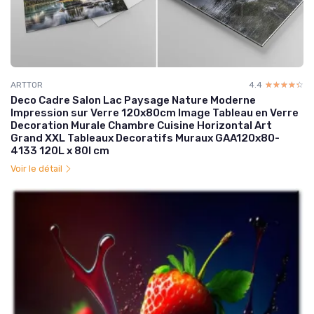
ARTTOR
4.4
☆☆☆☆☆
★★★★★
Deco Cadre Salon Lac Paysage Nature Moderne
Impression sur Verre 120x80cm Image Tableau en Verre
Decoration Murale Chambre Cuisine Horizontal Art
Grand XXL Tableaux Decoratifs Muraux GAA120x80-
4133 120L x 80l cm
Voir le détail