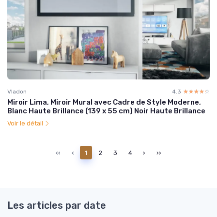
Vladon
4.3
☆☆☆☆☆
★★★★★
Miroir Lima, Miroir Mural avec Cadre de Style Moderne,
Blanc Haute Brillance (139 x 55 cm) Noir Haute Brillance
Voir le détail
‹‹
‹
1
2
3
4
›
››
Les articles par date