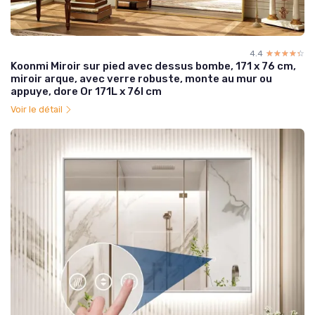
4.4
☆☆☆☆☆
★★★★★
Koonmi Miroir sur pied avec dessus bombe, 171 x 76 cm,
miroir arque, avec verre robuste, monte au mur ou
appuye, dore Or 171L x 76l cm
Voir le détail