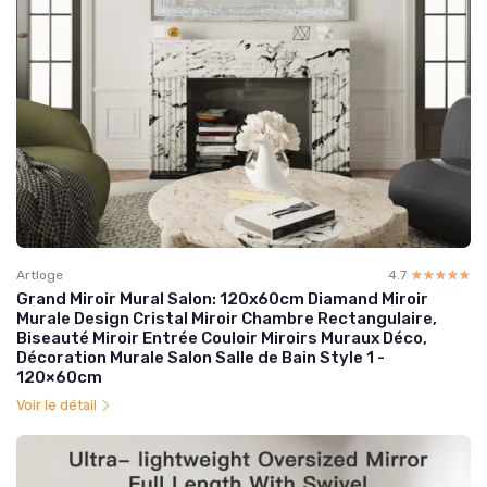
Artloge
4.7
☆☆☆☆☆
★★★★★
Grand Miroir Mural Salon: 120x60cm Diamand Miroir
Murale Design Cristal Miroir Chambre Rectangulaire,
Biseauté Miroir Entrée Couloir Miroirs Muraux Déco,
Décoration Murale Salon Salle de Bain Style 1 -
120×60cm
Voir le détail