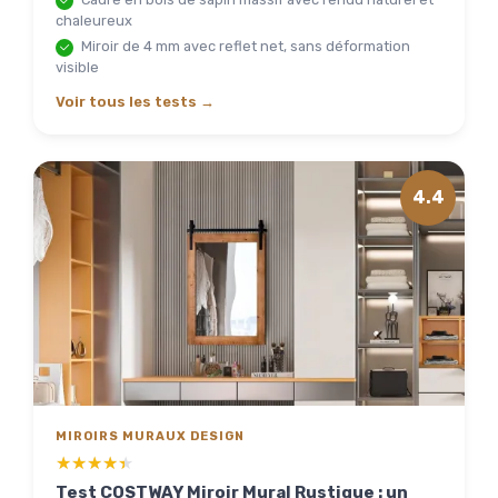
chaleureux
Miroir de 4 mm avec reflet net, sans déformation
visible
Voir tous les tests →
4.4
MIROIRS MURAUX DESIGN
★★★★★
★★★★★
Test COSTWAY Miroir Mural Rustique : un