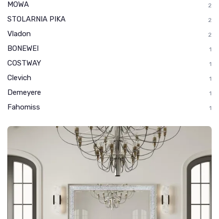
MOWA
2
STOLARNIA PIKA
2
Vladon
2
BONEWEI
1
COSTWAY
1
Clevich
1
Demeyere
1
Fahomiss
1