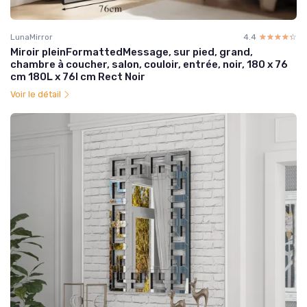
LunaMirror
4.4
☆☆☆☆☆
★★★★★
Miroir pleinFormattedMessage, sur pied, grand,
chambre à coucher, salon, couloir, entrée, noir, 180 x 76
cm 180L x 76l cm Rect Noir
Voir le détail