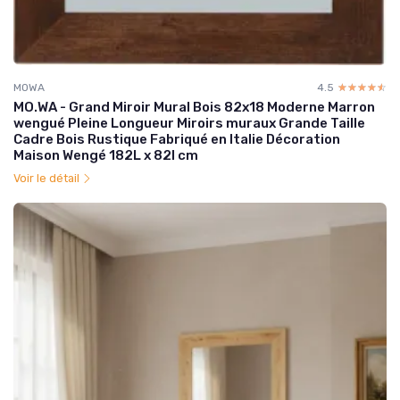
MOWA
4.5
☆☆☆☆☆
★★★★★
MO.WA - Grand Miroir Mural Bois 82x18 Moderne Marron
wengué Pleine Longueur Miroirs muraux Grande Taille
Cadre Bois Rustique Fabriqué en Italie Décoration
Maison Wengé 182L x 82l cm
Voir le détail