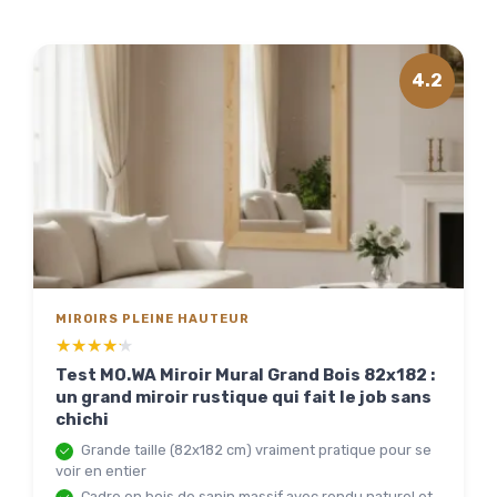
4.2
MIROIRS PLEINE HAUTEUR
★★★★★
★★★★★
Test MO.WA Miroir Mural Grand Bois 82x182 :
un grand miroir rustique qui fait le job sans
chichi
Grande taille (82x182 cm) vraiment pratique pour se
voir en entier
Cadre en bois de sapin massif avec rendu naturel et