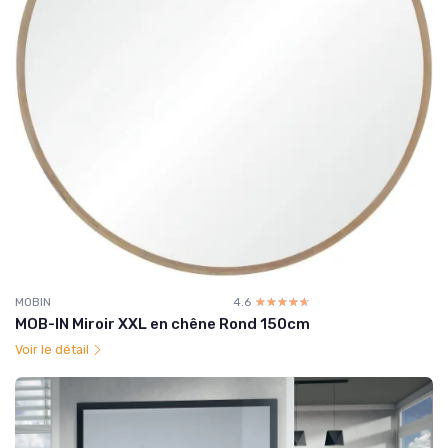
MOBIN
4.6
☆☆☆☆☆
★★★★★
MOB-IN Miroir XXL en chêne Rond 150cm
Voir le détail