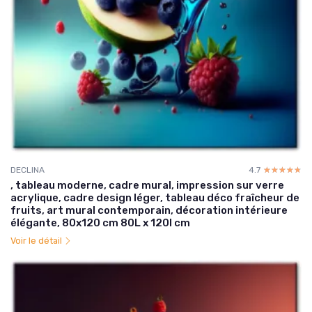
DECLINA
4.7
☆☆☆☆☆
★★★★★
, tableau moderne, cadre mural, impression sur verre
acrylique, cadre design léger, tableau déco fraîcheur de
fruits, art mural contemporain, décoration intérieure
élégante, 80x120 cm 80L x 120l cm
Voir le détail