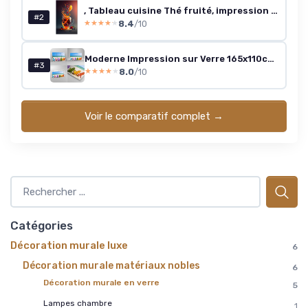
, Tableau cuisine Thé fruité, impression sur verre acrylique, décoration murale moderne, cadre design coloré pour cuisine, salon ou espace repas contemporain 100L x 60l cm
#2
8.4
/10
★★★★★
★★★★★
Moderne Impression sur Verre 165x110cm Image Tableau en Verre Decoration Murale Sunbed rivage Floride Été Grand XXL Tableaux Decoratifs Chambre Triptyque 3 parties Deco Salon Art GCE165x110-3160 165x110 cm
#3
8.0
/10
★★★★★
★★★★★
Voir le comparatif complet →
Catégories
Décoration murale luxe
6
Décoration murale matériaux nobles
6
Décoration murale en verre
5
Lampes chambre
1