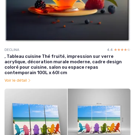
DECLINA
4.4
☆☆☆☆☆
★★★★★
, Tableau cuisine Thé fruité, impression sur verre
acrylique, décoration murale moderne, cadre design
coloré pour cuisine, salon ou espace repas
contemporain 100L x 60l cm
Voir le détail