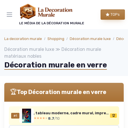
Panneau de gestion des cookies
TOPs
LE MÉDIA DE LA DÉCORATION MURALE
La decoration murale
Shopping
Décoration murale luxe
Décora
Décoration murale luxe ≫ Décoration murale
matériaux nobles
Décoration murale en verre
🏆
Top Décoration murale en verre
, tableau moderne, cadre mural, impression sur verre acrylique, cadre design léger, tableau déco fraîcheur de fruits, art mural contemporain, décoration intérieure élégante, 80x120 cm 80L x 120l cm
#1
🏆
8.7
/10
★★★★★
★★★★★