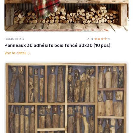
COMSTICKC
3.8
☆☆☆☆☆
★★★★★
Panneaux 3D adhésifs bois foncé 30x30 (10 pcs)
Voir le détail