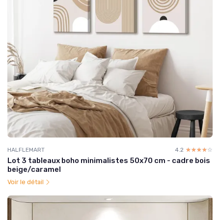
HALFLEMART
4.2
☆☆☆☆☆
★★★★★
Lot 3 tableaux boho minimalistes 50x70 cm - cadre bois
beige/caramel
Voir le détail