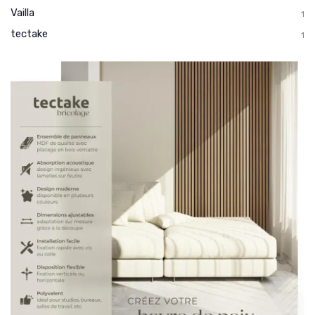
Vailla
1
tectake
1