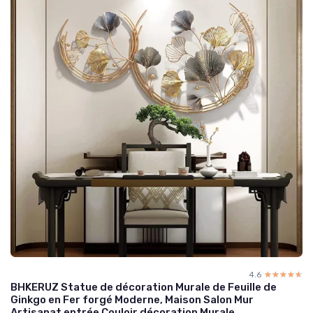
4.6
☆☆☆☆☆
★★★★★
BHKERUZ Statue de décoration Murale de Feuille de
Ginkgo en Fer forgé Moderne, Maison Salon Mur
Artisanat entrée Couloir décoration Murale