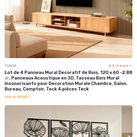
TONOR
4.3
☆☆☆☆☆
★★★★★
Lot de 4 Panneau Mural Decoratif de Bois, 120 x 60 -2.88
㎡, Panneaux Acoustique en 3D, Tasseau Bois Mural
Insonorisants pour Decoration Murale Chambre, Salon,
Bureau, Comptoir, Teck 4 pièces Teck
Voir le détail