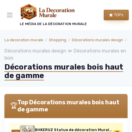
Panneau de gestion des cookies
TOPs
LE MÉDIA DE LA DÉCORATION MURALE
La decoration murale
Shopping
Décorations murales design
D
Décorations murales design ≫ Décorations murales en
bois
Décorations murales bois haut
de gamme
Top Décorations murales bois haut
🏆
de gamme
BHKERUZ Statue de décoration Murale de Feuille de Ginkgo en Fer forgé Moderne, Maison Salon Mur Artisanat entrée Couloir décoration Murale Ornement,110 * 67cm