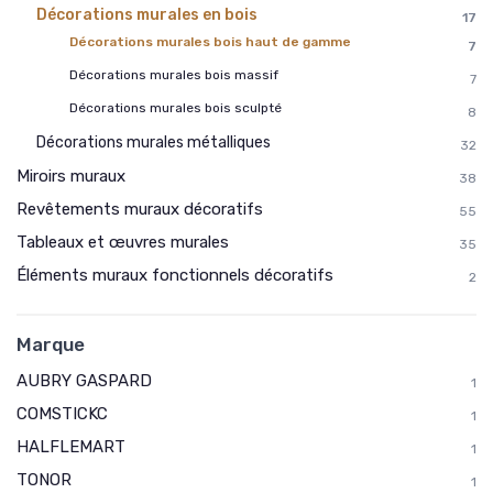
Décorations murales en bois
17
Décorations murales bois haut de gamme
7
Décorations murales bois massif
7
Décorations murales bois sculpté
8
Décorations murales métalliques
32
Miroirs muraux
38
Revêtements muraux décoratifs
55
Tableaux et œuvres murales
35
Éléments muraux fonctionnels décoratifs
2
Marque
AUBRY GASPARD
1
COMSTICKC
1
HALFLEMART
1
TONOR
1