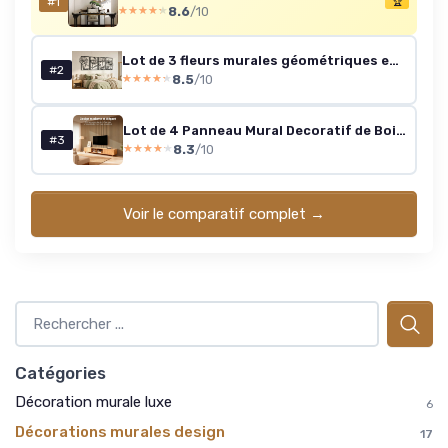
#1
🏆
8.6
/10
★★★★★
★★★★★
Lot de 3 fleurs murales géométriques en bois 3D
#2
8.5
/10
★★★★★
★★★★★
Lot de 4 Panneau Mural Decoratif de Bois, 120 x 60 -2.88㎡, Panneaux Acoustique en 3D, Tasseau Bois Mural Insonorisants pour Decoration Murale Chambre, Salon, Bureau, Comptoir, Teck 4 pièces Teck
#3
8.3
/10
★★★★★
★★★★★
Voir le comparatif complet →
Catégories
Décoration murale luxe
6
Décorations murales design
17