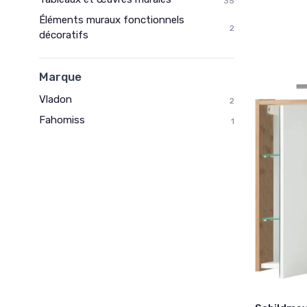
35
Éléments muraux fonctionnels
2
décoratifs
Marque
Vladon
2
Fahomiss
1