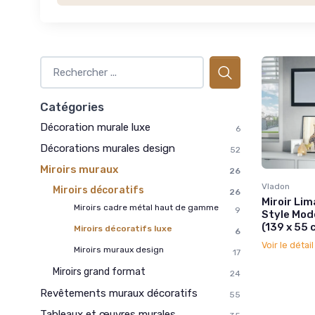
Catégories
Décoration murale luxe
6
Décorations murales design
52
Miroirs muraux
26
Vladon
Miroirs décoratifs
26
Miroir Lim
Miroirs cadre métal haut de gamme
9
Style Mode
(139 x 55 
Miroirs décoratifs luxe
6
Voir le détai
Miroirs muraux design
17
Miroirs grand format
24
Revêtements muraux décoratifs
55
Tableaux et œuvres murales