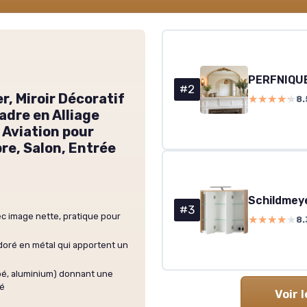
#2
er, Miroir Décoratif
★★★★★
★★★★★
8.
dre en Alliage
 Aviation pour
re, Salon, Entrée
#3
ec image nette, pratique pour
★★★★★
★★★★★
8.
doré en métal qui apportent un
mpé, aluminium) donnant une
té
Voir 