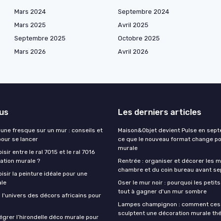
Mars 2024
Septembre 2024
Mars 2025
Avril 2025
Septembre 2025
Octobre 2025
Mars 2026
Avril 2026
lus
Les derniers articles
une fresque sur un mur : conseils et
Maison&Objet devient Pulse en sept
pour se lancer
ce que le nouveau format change po
murale
ir entre le ral 7015 et le ral 7016
ation murale ?
Rentrée : organiser et décorer les m
chambre et du coin bureau avant s
sir la peinture idéale pour une
ale
Oser le mur noir : pourquoi les petit
tout à gagner d'un mur sombre
 l'univers des décors africains pour
Lampes champignon : comment ces 
sculptent une décoration murale th
grer l’hirondelle déco murale pour