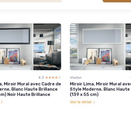
4.3
☆☆☆☆☆
★★★★★
Vladon
a, Miroir Mural avec Cadre de
Miroir Lima, Miroir Mural av
rne, Blanc Haute Brillance
Style Moderne, Blanc Haute 
cm) Noir Haute Brillance
(139 x 55 cm)
l
Voir le détail