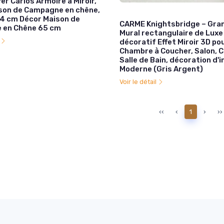
r Carlos Armoire à Miroir,
son de Campagne en chêne,
 64 cm Décor Maison de
CARME Knightsbridge – Gran
 en Chêne 65 cm
Mural rectangulaire de Luxe
l
décoratif Effet Miroir 3D po
Chambre à Coucher, Salon, Co
Salle de Bain, décoration d'i
Moderne (Gris Argent)
Voir le détail
‹‹
‹
1
›
››