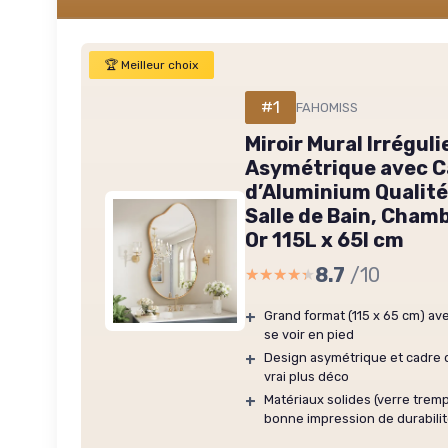
🏆 Meilleur choix
#1
FAHOMISS
Miroir Mural Irréguli
Asymétrique avec Ca
d’Aluminium Qualité
Salle de Bain, Chamb
Or 115L x 65l cm
8.7
/10
★★★★★
★★★★★
+
Grand format (115 x 65 cm) av
se voir en pied
+
Design asymétrique et cadre 
vrai plus déco
+
Matériaux solides (verre tre
bonne impression de durabili