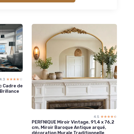
4.3
☆☆☆☆☆
★★★★★
ec Cadre de
Brillance
4.5
☆☆☆☆☆
★★★★★
PERFNIQUE Miroir Vintage, 91,4 x 76,2
cm, Miroir Baroque Antique arqué,
décoration Murale Traditionnelle