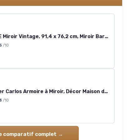
PERFNIQUE Miroir Vintage, 91,4 x 76,2 cm, Miroir Baroque Antique arqué, décoration Murale Traditionnelle dorée, décoration Murale ornée, Aspect Anthro pour Salle de Bain, Salon, cheminée, entrée 91.4L x 76.2l cm
5
/10
Schildmeyer Carlos Armoire à Miroir, Décor Maison de Campagne en chêne, 65 x 16 x 64 cm Décor Maison de Campagne en Chêne 65 cm
3
/10
le comparatif complet →