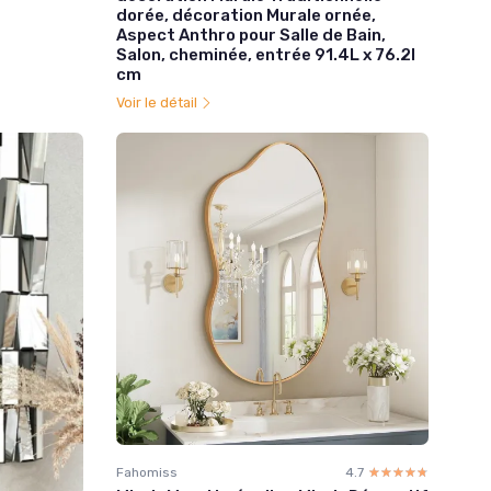
dorée, décoration Murale ornée,
Aspect Anthro pour Salle de Bain,
Salon, cheminée, entrée 91.4L x 76.2l
cm
Voir le détail
Fahomiss
4.7
☆☆☆☆☆
★★★★★