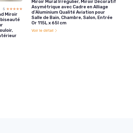
Miroir Mural Irrégulier, Miroir Décoratif
Asymétrique avec Cadre en Alliage
5
☆☆☆☆☆
★★★★★
d’Aluminium Qualité Aviation pour
d Miroir
Salle de Bain, Chambre, Salon, Entrée
 biseauté
Or 115L x 65l cm
ur
uloir,
Voir le détail
ntérieur