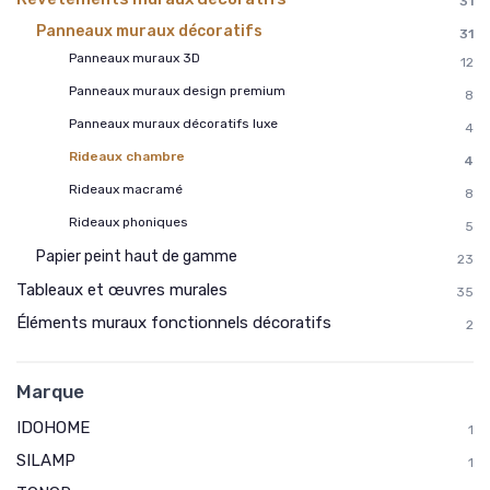
31
Panneaux muraux décoratifs
31
Panneaux muraux 3D
12
Panneaux muraux design premium
8
Panneaux muraux décoratifs luxe
4
Rideaux chambre
4
Rideaux macramé
8
Rideaux phoniques
5
Papier peint haut de gamme
23
Tableaux et œuvres murales
35
Éléments muraux fonctionnels décoratifs
2
Marque
IDOHOME
1
SILAMP
1