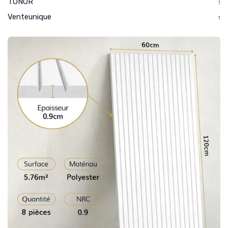
TONOR
1
Venteunique
1