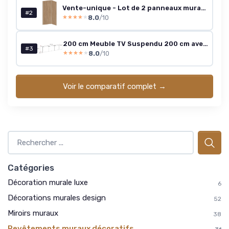
Vente-unique - Lot de 2 panneaux muraux de douche effet bois en aluminium avec profilés - L90 x L120 x H210 cm - ENEKO
#2
8.0
/10
★★★★★
★★★★★
200 cm Meuble TV Suspendu 200 cm avec Rangement et LED - Meuble TV Mural avec 4 Compartiments Spacieux Blanc Brillant 200x40x36cm
#3
8.0
/10
★★★★★
★★★★★
Voir le comparatif complet →
Catégories
Décoration murale luxe
6
Décorations murales design
52
Miroirs muraux
38
Revêtements muraux décoratifs