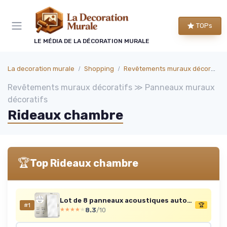
Panneau de gestion des cookies
TOPs
LE MÉDIA DE LA DÉCORATION MURALE
La decoration murale
Shopping
Revêtements muraux décoratifs
Revêtements muraux décoratifs ≫ Panneaux muraux
décoratifs
Rideaux chambre
🏆
Top Rideaux chambre
Lot de 8 panneaux acoustiques autocollants 120x60x0,9 cm — Blanc (5,76 m²)
#1
🏆
8.3
/10
★★★★★
★★★★★