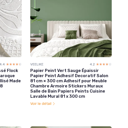
4.4
☆☆☆☆☆
★★★★★
VEELIKE
4.2
☆☆☆☆☆
★★★★★
ssé Flock
Papier Peint Vert Sauge Épaissir
baroque
Papier Peint Adhesif Decoratif Salon
llisé Made
81 cm × 300 cm Adhesif pour Meuble
38
Chambre Armoire Stickers Muraux
Salle de Bain Papiers Peints Cuisine
Lavable Mural 81 x 300 cm
Voir le détail