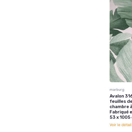
marburg
Avalon 31
feuilles d
chambre à 
Fabriqué 
53 x 1005
Voir le détai