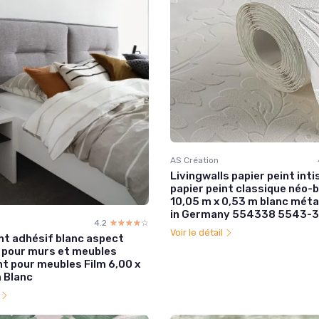
AS Création
Livingwalls papier peint inti
papier peint classique néo-
10,05 m x 0,53 m blanc méta
in Germany 554338 5543-
4.2
☆☆☆☆☆
★★★★★
Voir le détail
nt adhésif blanc aspect
 pour murs et meubles
t pour meubles Film 6,00 x
 Blanc
l