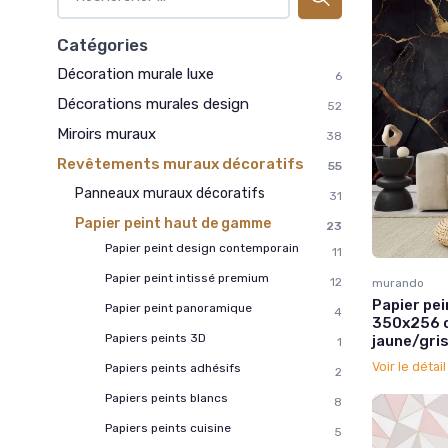
Catégories
Décoration murale luxe
6
Décorations murales design
52
Miroirs muraux
38
Revêtements muraux décoratifs
55
Panneaux muraux décoratifs
31
Papier peint haut de gamme
23
Papier peint design contemporain
11
Papier peint intissé premium
12
murando
Papier pe
Papier peint panoramique
4
350x256 c
Papiers peints 3D
jaune/gri
1
Voir le détai
Papiers peints adhésifs
2
Papiers peints blancs
8
Papiers peints cuisine
5