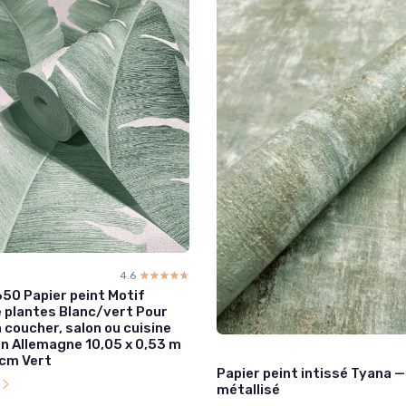
4.6
☆☆☆☆☆
★★★★★
650 Papier peint Motif
e plantes Blanc/vert Pour
coucher, salon ou cuisine
en Allemagne 10,05 x 0,53 m
 cm Vert
Papier peint intissé Tyana —
l
métallisé