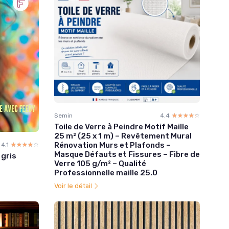
Semin
4.4
☆☆☆☆☆
★★★★★
Toile de Verre à Peindre Motif Maille
25 m² (25 x 1 m) – Revêtement Mural
Rénovation Murs et Plafonds –
4.1
☆☆☆☆☆
★★★★★
Masque Défauts et Fissures – Fibre de
 gris
Verre 105 g/m² – Qualité
Professionnelle maille 25.0
Voir le détail