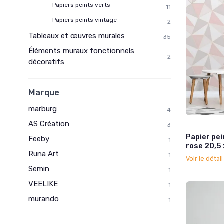
Papiers peints verts
11
Papiers peints vintage
2
Tableaux et œuvres murales
35
Éléments muraux fonctionnels
2
décoratifs
Marque
marburg
4
AS Création
3
Papier pei
Feeby
1
rose 20,5
Runa Art
1
Voir le détai
Semin
1
VEELIKE
1
murando
1