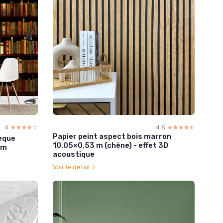
4
☆☆☆☆☆
★★★★★
4.5
☆☆☆☆☆
★★★★★
Papier peint aspect bois marron
hèque
10,05×0,53 m (chêne) - effet 3D
cm
acoustique
Voir le détail