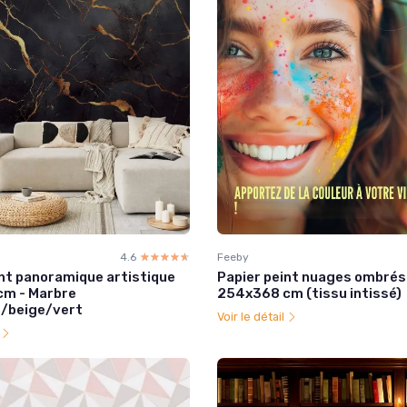
4.6
☆☆☆☆☆
★★★★★
Feeby
int panoramique artistique
Papier peint nuages ombrés
m - Marbre
254x368 cm (tissu intissé)
s/beige/vert
Voir le détail
l