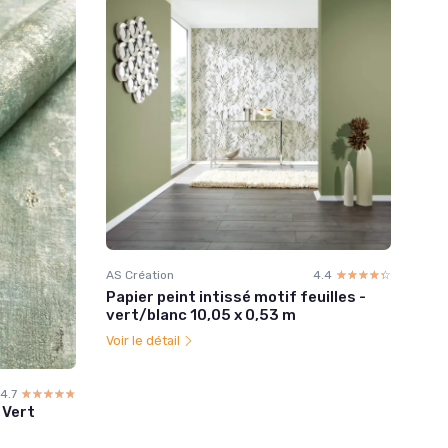
AS Création
4.4
☆☆☆☆☆
★★★★★
Papier peint intissé motif feuilles -
vert/blanc 10,05 x 0,53 m
Voir le détail
4.7
☆☆☆☆☆
★★★★★
 Vert