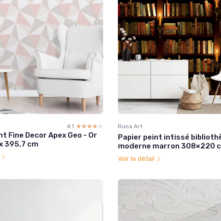
4.1
☆☆☆☆☆
★★★★★
Runa Art
nt Fine Decor Apex Geo - Or
Papier peint intissé bibliot
 x 395,7 cm
moderne marron 308×220 
l
Voir le détail