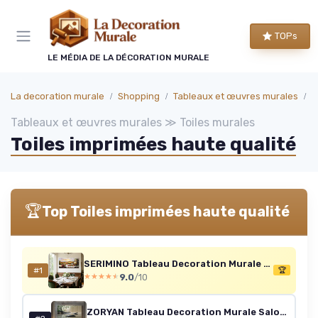
Panneau de gestion des cookies
TOPs
LE MÉDIA DE LA DÉCORATION MURALE
La decoration murale
Shopping
Tableaux et œuvres murales
T
Tableaux et œuvres murales ≫ Toiles murales
Toiles imprimées haute qualité
🏆
Top Toiles imprimées haute qualité
SERIMINO Tableau Decoration Murale Grand, Vintage Cuisine Decoration Maison, Impression sur Toile Moderne, Décoration Naturelle Artistique Paysage pour Salon Chambre Bureau 73x146 cm Domaine Viticole Européen 146L x 73l cm
#1
🏆
9.0
/10
★★★★★
★★★★★
ZORYAN Tableau Decoration Murale Salon Cadre en Bois Pierres Zen En Bambou Décoration Murale Prêt à Suspendre 70x140cm Vert Tableau Artistique pour Chambre Adulte, Peinture Décorative Toile tendue sur châssis en bois 70x140 cm