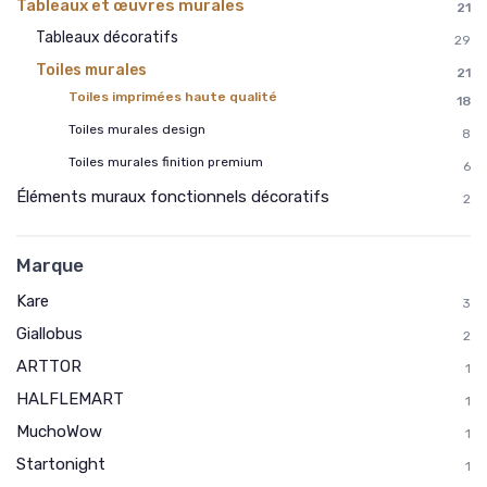
Tableaux et œuvres murales
21
Tableaux décoratifs
29
Toiles murales
21
Toiles imprimées haute qualité
18
Toiles murales design
8
Toiles murales finition premium
6
Éléments muraux fonctionnels décoratifs
2
Marque
Kare
3
Giallobus
2
ARTTOR
1
HALFLEMART
1
MuchoWow
1
Startonight
1