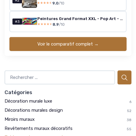
#2
9.0
/10
★★★★★
★★★★★
Peintures Grand Format XXL - Pop Art - Mains de Création - Toile - 308x140cm - 3pcs - x 100x140cm - Grande Image 308x140cm - 3pz - x 100x140cm Pop Art - Mains de Création
#3
8.9
/10
★★★★★
★★★★★
Voir le comparatif complet →
Catégories
Décoration murale luxe
6
Décorations murales design
52
Miroirs muraux
38
Revêtements muraux décoratifs
55