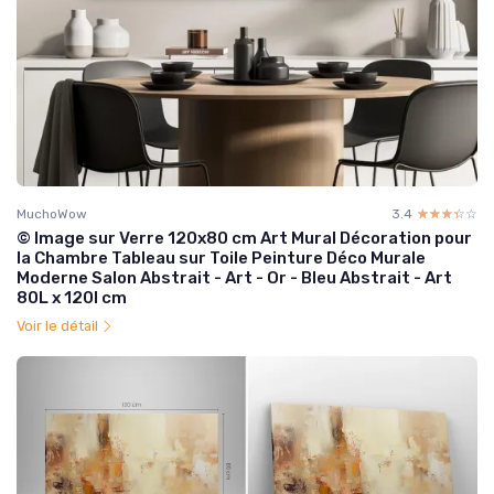
MuchoWow
3.4
☆☆☆☆☆
★★★★★
© Image sur Verre 120x80 cm Art Mural Décoration pour
la Chambre Tableau sur Toile Peinture Déco Murale
Moderne Salon Abstrait - Art - Or - Bleu Abstrait - Art
80L x 120l cm
Voir le détail