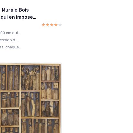
Murale Bois
e qui en impose…
★★★★★
★★★★★
00 cm qui...
ession d...
s, chaque...