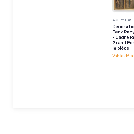
AUBRY GAS
Décoratio
Teck Recy
- Cadre R
Grand For
la pièce
Voir le détai