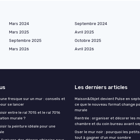
Mars 2024
Septembre 2024
Mars 2025
Avril 2025
Septembre 2025
Octobre 2025
Mars 2026
Avril 2026
lus
Les derniers articles
une fresque sur un mur : conseils et
Maison&Objet devient Pulse en sept
pour se lancer
ce que le nouveau format change po
murale
ir entre le ral 7015 et le ral 7016
ation murale ?
Rentrée : organiser et décorer les m
chambre et du coin bureau avant s
sir la peinture idéale pour une
ale
Oser le mur noir : pourquoi les petit
tout à gagner d'un mur sombre