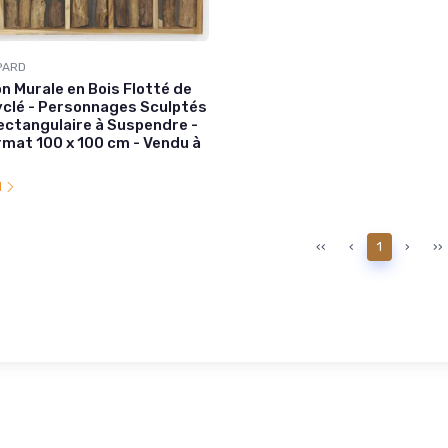
PARD
n Murale en Bois Flotté de
clé - Personnages Sculptés
ectangulaire à Suspendre -
mat 100 x 100 cm - Vendu à
l
‹‹
‹
1
›
››