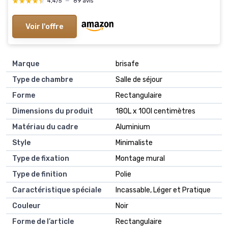
★★★★★
★★★★★
4,4/5
—
89 avis
Voir l'offre
Marque
brisafe
Type de chambre
Salle de séjour
Forme
Rectangulaire
Dimensions du produit
180L x 100l centimètres
Matériau du cadre
Aluminium
Style
Minimaliste
Type de fixation
Montage mural
Type de finition
Polie
Caractéristique spéciale
Incassable, Léger et Pratique
Couleur
Noir
Forme de l’article
Rectangulaire