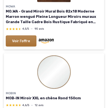
MOWA
MO.WA - Grand Miroir Mural Bois 82x18 Moderne
Marron wengué Pleine Longueur Miroirs muraux
Grande Taille Cadre Bois Rustique Fabriqué en
Italie Décoration Maison Wengé 182L x 82l cm
★★★★★
★★★★★
4,5/5
—
90 avis
Voir l'offre
MOBIN
MOB-IN Miroir XXL en chêne Rond 150cm
★★★★★
★★★★★
4,6/5
—
12 avis