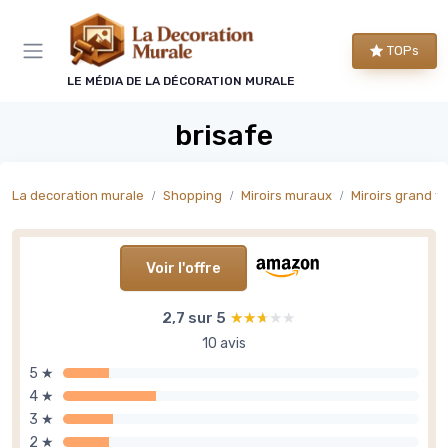
Panneau de gestion des cookies
TOPs
LE MÉDIA DE LA DÉCORATION MURALE
brisafe
La decoration murale
Shopping
Miroirs muraux
Miroirs grand f
Voir l'offre
2,7 sur 5
★★★★★
★★★★★
10 avis
5 ★
4 ★
3 ★
2 ★