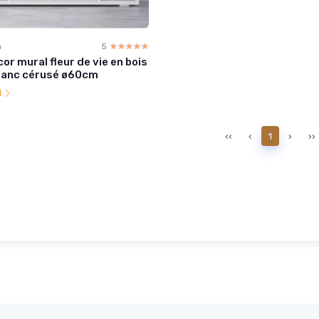
a
5
☆☆☆☆☆
★★★★★
or mural fleur de vie en bois
blanc cérusé ø60cm
l
‹‹
‹
1
›
››