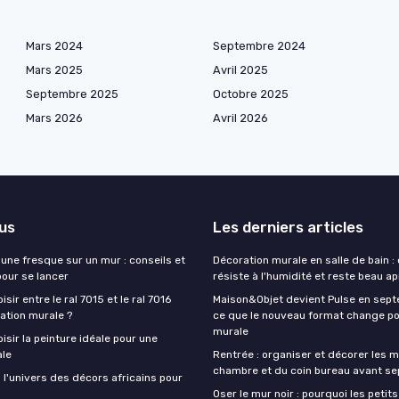
Mars 2024
Septembre 2024
Mars 2025
Avril 2025
Septembre 2025
Octobre 2025
Mars 2026
Avril 2026
lus
Les derniers articles
une fresque sur un mur : conseils et
Décoration murale en salle de bain : 
pour se lancer
résiste à l'humidité et reste beau a
ir entre le ral 7015 et le ral 7016
Maison&Objet devient Pulse en sept
ation murale ?
ce que le nouveau format change po
murale
sir la peinture idéale pour une
ale
Rentrée : organiser et décorer les m
chambre et du coin bureau avant s
 l'univers des décors africains pour
Oser le mur noir : pourquoi les petit