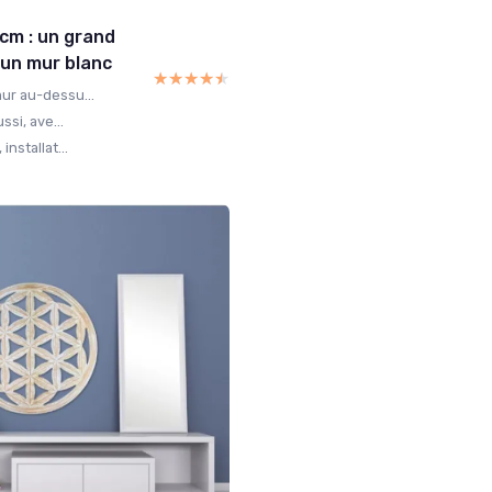
cm : un grand
 un mur blanc
★★★★★
★★★★★
ur au-dessu...
ssi, ave...
nstallat...