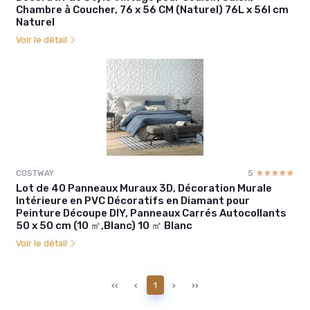
Chambre à Coucher, 76 x 56 CM (Naturel) 76L x 56l cm
Naturel
Voir le détail
COSTWAY
5
☆☆☆☆☆
★★★★★
Lot de 40 Panneaux Muraux 3D, Décoration Murale
Intérieure en PVC Décoratifs en Diamant pour
Peinture Découpe DIY, Panneaux Carrés Autocollants
50 x 50 cm (10 ㎡,Blanc) 10 ㎡ Blanc
Voir le détail
‹‹
‹
1
›
››