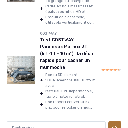
de grange qui change de...
Cadre en bois massif assez
+
épais avec miroir HD et...
Produit déjà assemblé,
+
utilisable verticalement ou...
COSTWAY
Test COSTWAY
Panneaux Muraux 3D
(lot 40 – 10 m²) : la déco
rapide pour cacher un
mur moche
★★★★★
★★★★★
Rendu 3D diamant
+
visuellement réussi, surtout
avec...
Matériau PVC imperméable,
+
facile à nettoyer et rel...
Bon rapport couverture /
+
prix pour relooker un mur...