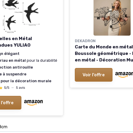
elles en Métal
DEKADRON
ndues YULIAO
Carte du Monde en métal
Boussole géométrique - 
gn élégant
en métal - Décoration Mu
riau en métal
pour la durabilité
métal - 117 x 91 cm
ction antirouille
le à suspendre
Voir l'offre
 pour la décoration murale
★
★
5/5
—
5 avis
 l'offre
8cm