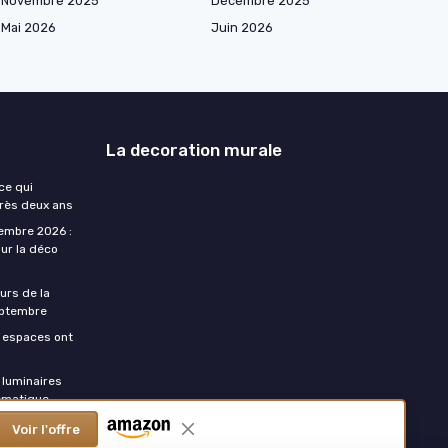
Novembre 2025
Décembre 2025
Mai 2026
Juin 2026
La decoration murale
ce qui
près deux ans
embre 2026 :
ur la déco
urs de la
eptembre
s espaces ont
luminaires
ématique
Voir l'offre