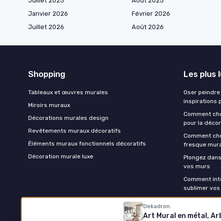
Juillet 2025
Août 2025
Janvier 2026
Février 2026
Juillet 2026
Août 2026
Shopping
Les plus 
Tableaux et œuvres murales
Oser peindre 
inspirations 
Miroirs muraux
Comment chois
Décorations murales design
pour la décor
Revêtements muraux décoratifs
Comment choi
Éléments muraux fonctionnels décoratifs
fresque mur
Décoration murale luxe
Plongez dans
vos murs
Comment inté
sublimer vos
Dekadron
Art Mural en métal, Ar