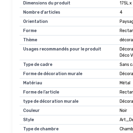
Dimensions du produit
175L x
Nombre d'articles
4
Orientation
Paysa
Forme
Rectan
Thème
décora
Usages recommandés pour le produit
Décorat
Déco Vo
Type de cadre
Sans c
Forme de décoration murale
Décora
Matériau
Métal
Forme de l’article
Rectan
type de décoration murale
Décora
Couleur
Noir
Style
Art_D
Type de chambre
Chambr