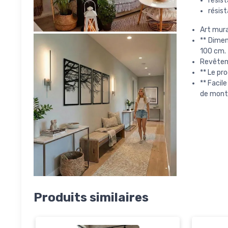
résist
résist
Art mura
** Dime
100 cm.
Revêteme
** Le pr
** Facil
de mont
Produits similaires