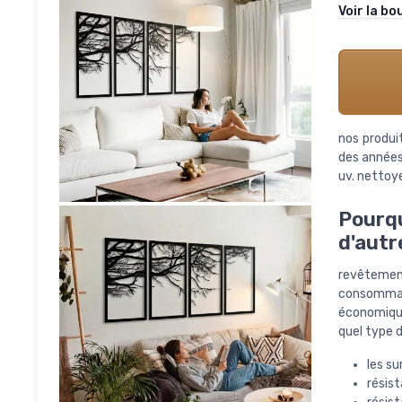
Voir la bo
nos produi
des années.
uv. nettoye
Pourqu
d'autr
revêtement
consommate
économique
quel type 
les s
résis