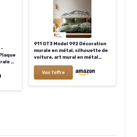
911 GT3 Model 992 Décoration
 -
murale en métal, silhouette de
Plaque
voiture, art mural en métal
rale en
(taille : 137 cm (54 pouces)) 137
cm (54")
Voir l'offre