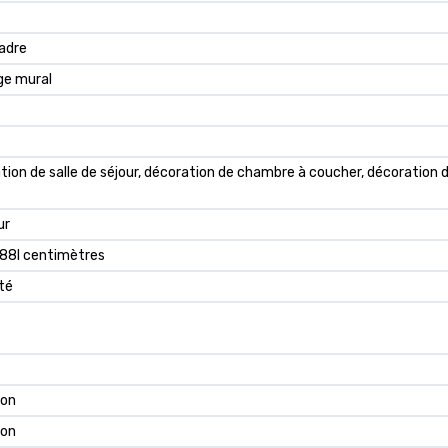
adre
e mural
ion de salle de séjour, décoration de chambre à coucher, décoration de
ur
 88l centimètres
ité
ron
ron