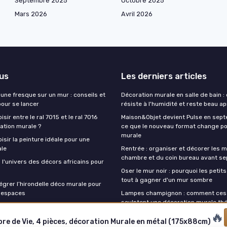
Septembre 2025
Octobre 2025
Mars 2026
Avril 2026
lus
Les derniers articles
une fresque sur un mur : conseils et
Décoration murale en salle de bain : 
pour se lancer
résiste à l'humidité et reste beau a
ir entre le ral 7015 et le ral 7016
Maison&Objet devient Pulse en sept
ation murale ?
ce que le nouveau format change po
murale
sir la peinture idéale pour une
ale
Rentrée : organiser et décorer les m
chambre et du coin bureau avant s
 l'univers des décors africains pour
Oser le mur noir : pourquoi les petit
tout à gagner d'un mur sombre
grer l’hirondelle déco murale pour
 espaces
Lampes champignon : comment ces 
sculptent une décoration murale th
🔥
bre de Vie, 4 pièces, décoration Murale en métal (175x88cm)