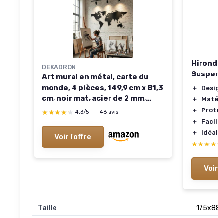
Hirond
DEKADRON
Suspe
Art mural en métal, carte du
monde, 4 pièces, 149,9 cm x 81,3
＋
Desi
cm, noir mat, acier de 2 mm,
＋
Maté
montage flottant 59"Wx32"H /
＋
Prote
★★★★★
★★★★★
4,3/5
—
46 avis
150cmx80 cm
＋
Faci
＋
Idéal
Voir l'offre
★★★★
★★★★
Voir
Taille
175x8