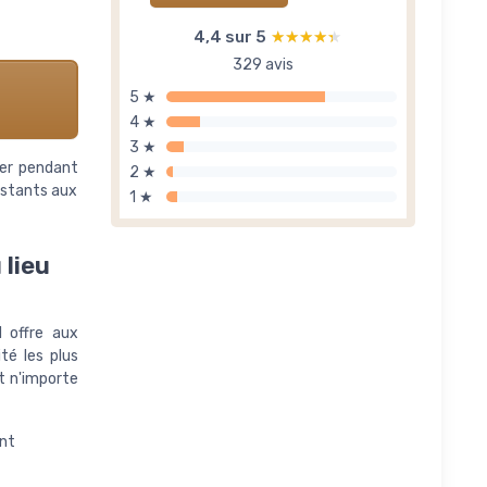
4,4 sur 5
★★★★★
★★★★★
329 avis
5 ★
4 ★
3 ★
rer pendant
2 ★
sistants aux
1 ★
 lieu
l offre aux
té les plus
t n'importe
ent