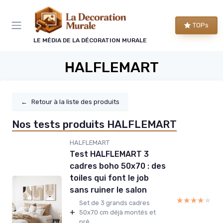
Panneau de gestion des cookies
TOPs
LE MÉDIA DE LA DÉCORATION MURALE
HALFLEMART
←
Retour à la liste des produits
Nos tests produits HALFLEMART
HALFLEMART
Test HALFLEMART 3
cadres boho 50x70 : des
toiles qui font le job
sans ruiner le salon
★★★★★
★★★★★
Set de 3 grands cadres
+
50x70 cm déjà montés et
prê...