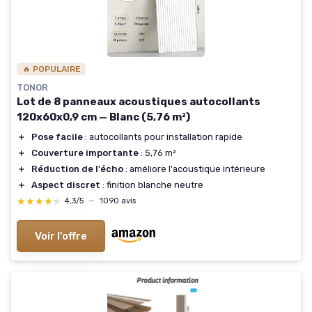
🔥 POPULAIRE
TONOR
Lot de 8 panneaux acoustiques autocollants
120x60x0,9 cm — Blanc (5,76 m²)
＋
Pose facile
: autocollants pour installation rapide
＋
Couverture importante
: 5,76 m²
＋
Réduction de l'écho
: améliore l'acoustique intérieure
＋
Aspect discret
: finition blanche neutre
★★★★★
★★★★★
4,3/5
—
1090 avis
Voir l'offre