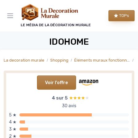
Panneau de gestion des cookies
TOPs
LE MÉDIA DE LA DÉCORATION MURALE
IDOHOME
La decoration murale
Shopping
Éléments muraux fonctionnels décoratifs
É
Voir l'offre
4 sur 5
★★★★★
★★★★★
30 avis
5 ★
4 ★
3 ★
2 ★