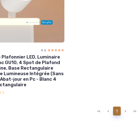
4.6
☆☆☆☆☆
★★★★★
 Plafonnier LED, Luminaire
nc GU10, 4 Spot de Plafond
ine, Base Rectangulaire
e Lumineuse Intégrée (Sans
Abat-jour en Pc - Blanc 4
ctangulaire
l
‹‹
‹
1
›
››