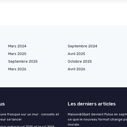
Mars 2024
Septembre 2024
Mars 2025
Avril 2025
Septembre 2025
Octobre 2025
Mars 2026
Avril 2026
lus
Les derniers articles
une fresque sur un mur : conseils et
Maison&Objet devient Pulse en sept
pour se lancer
ce que le nouveau format change po
murale
ir entre le ral 7015 et le ral 7016