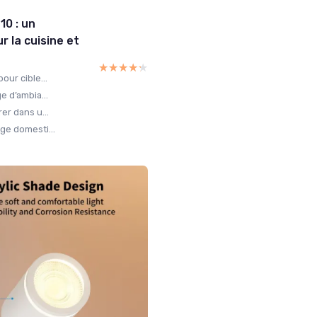
10 : un
ur la cuisine et
★★★★★
★★★★★
our cible...
e d’ambia...
er dans u...
ge domesti...