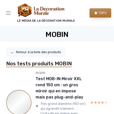
Panneau de gestion des cookies
TOPs
LE MÉDIA DE LA DÉCORATION MURALE
MOBIN
←
Retour à la liste des produits
Nos tests produits MOBIN
MOBIN
Test MOB-IN Miroir XXL
rond 150 cm : un gros
miroir qui en impose
mais pas plug-and-play
★★★★★
★★★★★
Très grand diamètre (150 cm)
+
qui agrandit vraiment...
Cadre fin en chêne avec