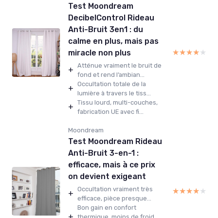
Test Moondream
DecibelControl Rideau
Anti-Bruit 3en1 : du
calme en plus, mais pas
★★★★★
★★★★★
miracle non plus
Atténue vraiment le bruit de
+
fond et rend l’ambian...
Occultation totale de la
+
lumière à travers le tiss...
Tissu lourd, multi-couches,
+
fabrication UE avec fi...
Moondream
Test Moondream Rideau
Anti-Bruit 3-en-1 :
efficace, mais à ce prix
on devient exigeant
Occultation vraiment très
★★★★★
★★★★★
+
efficace, pièce presque...
Bon gain en confort
+
thermique, moins de froid