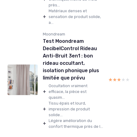
près...
Matériaux denses et
+
sensation de produit solide,
a...
Moondream
Test Moondream
DecibelControl Rideau
Anti-Bruit 3en1 : bon
rideau occultant,
isolation phonique plus
limitée que prévu
★★★★★
★★★★★
Occultation vraiment
+
efficace, la pièce est
quasim...
Tissu épais et lourd,
+
impression de produit
solide...
Légère amélioration du
+
confort thermique près de l...