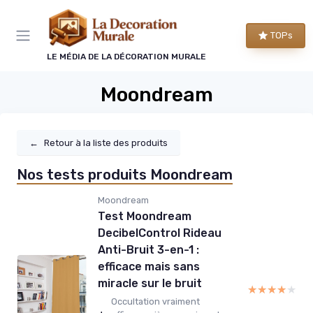
Panneau de gestion des cookies
TOPs
LE MÉDIA DE LA DÉCORATION MURALE
Moondream
←
Retour à la liste des produits
Nos tests produits Moondream
Moondream
Test Moondream
DecibelControl Rideau
Anti-Bruit 3-en-1 :
efficace mais sans
miracle sur le bruit
★★★★★
★★★★★
Occultation vraiment