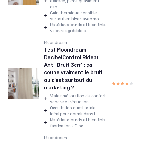
+
efficace, pièce quasiment
dan...
Gain thermique sensible,
+
surtout en hiver, avec mo...
Matériaux lourds et bien finis,
+
velours agréable e...
Moondream
Test Moondream
DecibelControl Rideau
Anti-Bruit 3en1 : ça
coupe vraiment le bruit
ou c’est surtout du
★★★★★
★★★★★
marketing ?
Vraie amélioration du confort
+
sonore et réduction...
Occultation quasi totale,
+
idéal pour dormir dans l...
Matériaux lourds et bien finis,
+
fabrication UE, se...
Moondream