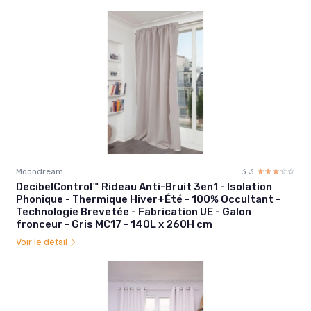
Moondream
3.3
☆☆☆☆☆
★★★★★
DecibelControl™ Rideau Anti-Bruit 3en1 - Isolation
Phonique - Thermique Hiver+Été - 100% Occultant -
Technologie Brevetée - Fabrication UE - Galon
fronceur - Gris MC17 - 140L x 260H cm
Voir le détail