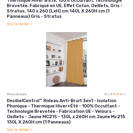
Thermique Hiver & Été, 100% Occultant, Technologie
Brevetée, Fabriqué en UE, Effet Coton, Oeillets, Gris -
Stratus, 140 x 260 (LxH) cm 140L X 260H cm (1
Panneaux) Gris - Stratus
Voir le détail
Moondream
4.1
☆☆☆☆☆
★★★★★
DecibelControl™ Rideau Anti-Bruit 3en1 - Isolation
Phonique - Thermique Hiver+Été - 100% Occultant -
Technologie Brevetée - Fabrication UE - Velours -
Oeillets - Jaune MC215 - 130L x 260H cm Jaune Mc215
130L X 260H cm (1 Panneaux)
Voir le détail