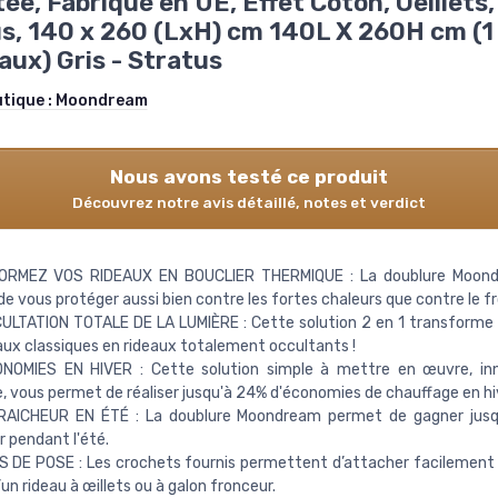
ée, Fabriqué en UE, Effet Coton, Oeillets, 
s, 140 x 260 (LxH) cm 140L X 260H cm (1
ux) Gris - Stratus
utique :
Moondream
Nous avons testé ce produit
Découvrez notre avis détaillé, notes et verdict
RMEZ VOS RIDEAUX EN BOUCLIER THERMIQUE : La doublure Moon
e vous protéger aussi bien contre les fortes chaleurs que contre le fr
ULTATION TOTALE DE LA LUMIÈRE : Cette solution 2 en 1 transform
aux classiques en rideaux totalement occultants !
NOMIES EN HIVER : Cette solution simple à mettre en œuvre, in
, vous permet de réaliser jusqu'à 24% d'économies de chauffage en hi
RAICHEUR EN ÉTÉ : La doublure Moondream permet de gagner jusq
r pendant l'été.
 DE POSE : Les crochets fournis permettent d’attacher facilement 
’un rideau à œillets ou à galon fronceur.