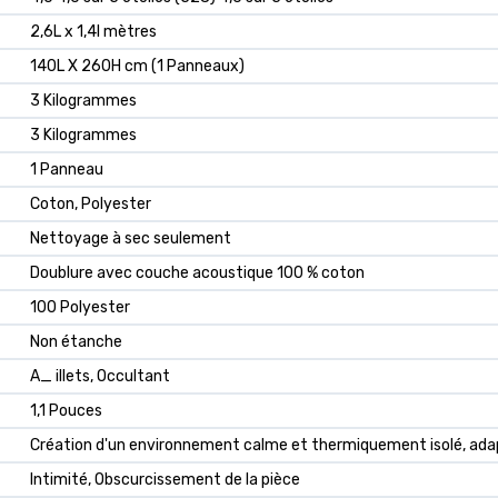
2,6L x 1,4l mètres
140L X 260H cm (1 Panneaux)
3 Kilogrammes
3 Kilogrammes
1 Panneau
Coton, Polyester
Nettoyage à sec seulement
Doublure avec couche acoustique 100 % coton
100 Polyester
Non étanche
A_ illets, Occultant
1,1 Pouces
Création d'un environnement calme et thermiquement isolé, adap
Intimité, Obscurcissement de la pièce