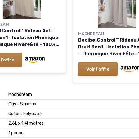
REAM
lControl™ Rideau Anti-
MOONDREAM
en1 - Isolation Phonique
DecibelControl™ Rideau 
mique Hiver+Été - 100%
Bruit 3en1 - Isolation Ph
ant - Technologie
- Thermique Hiver+Été -
e - Fabrication UE -
 l'offre
Occultant - Technologie
s - Beige MC632 - 130L x
Brevetée - Fabrication U
Voir l'offre
m Beige 130L X 260H cm
Galon fronceur - Gris MC1
neaux)
140L x 260H cm
Moondream
Gris - Stratus
Coton, Polyester
2,6L x 1,4l mètres
1 pouce