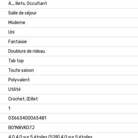
A_ illets, Occultant
Salle de séjour
Moderne
Uni
Fantaisie
Doublure de rideau
Tab top
Toute saison
Polyvalent
Utilité
Crochet, Œillet
1
03663400065481
B01N8VKG7J
4,0 4,0 sur 5 étoiles (528) 4,0 sur 5 étoiles