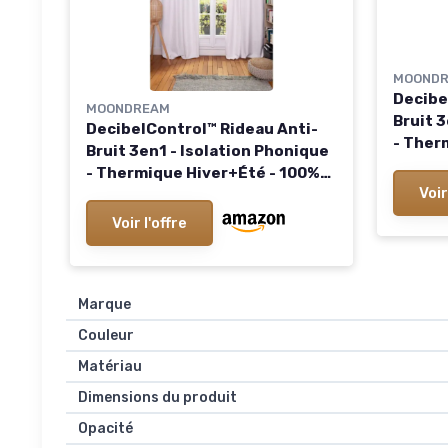
MOOND
Decibe
MOONDREAM
Bruit 3
DecibelControl™ Rideau Anti-
- Ther
Bruit 3en1 - Isolation Phonique
Occult
- Thermique Hiver+Été - 100%
Breveté
Voir
Occultant - Technologie
Oeillet
Brevetée - Fabrication UE -
Voir l'offre
260H c
Oeillets - Beige MC636 - 130L x
(1 Pan
250H cm Beige 130L X 250H cm
(1 Panneaux)
Marque
Couleur
Matériau
Dimensions du produit
Opacité