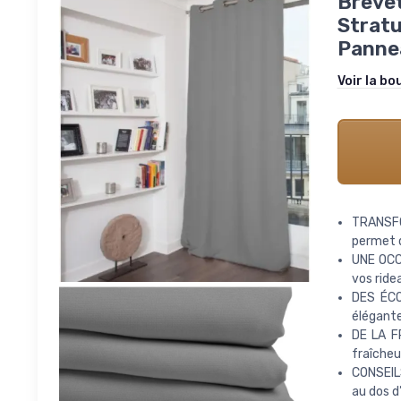
Brevet
Stratu
Pannea
Voir la bo
TRANSFO
permet d
UNE OCC
vos ride
DES ÉCO
élégante
DE LA F
fraîcheu
CONSEILS
au dos d