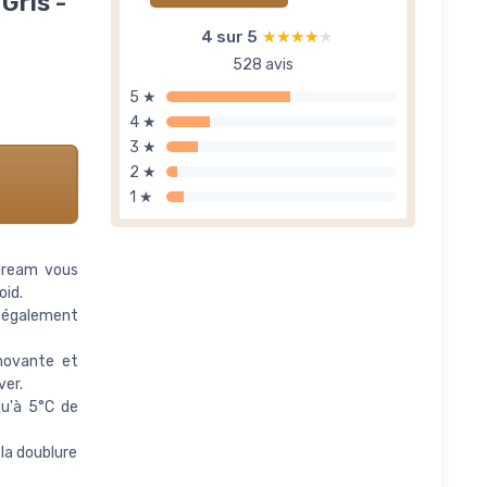
Gris -
4 sur 5
★★★★★
★★★★★
528 avis
5 ★
4 ★
3 ★
2 ★
1 ★
dream vous
oid.
e également
novante et
ver.
u'à 5°C de
la doublure