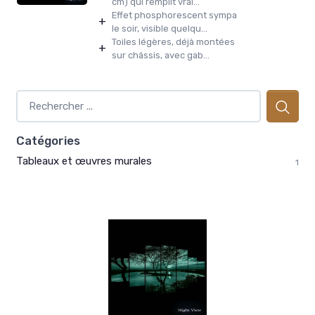
cm) qui remplit vrai...
Effet phosphorescent sympa
+
le soir, visible quelqu...
Toiles légères, déjà montées
+
sur châssis, avec gab...
Catégories
Tableaux et œuvres murales
1