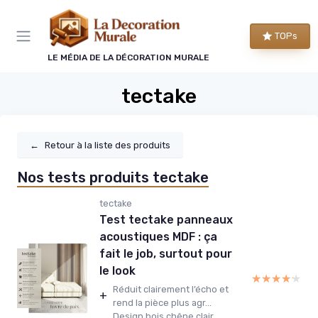
Panneau de gestion des cookies
TOPs
LE MÉDIA DE LA DÉCORATION MURALE
tectake
←
Retour à la liste des produits
Nos tests produits tectake
tectake
Test tectake panneaux
acoustiques MDF : ça
fait le job, surtout pour
le look
★★★★★
★★★★★
Réduit clairement l’écho et
+
rend la pièce plus agr...
Design bois chêne clair