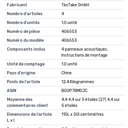
Fabricant
TecTake GmbH
Nombre d'articles
4
Nombre d'unités
1.0 unité
Numéro de pièce
406553
Numéro du modèle
406553
Composants inclus
4 panneaux acoustiques,
Instructions de montage
Unité de comptage
1.0 unité
Pays d'origine
Chine
Poids de l'article
12,4 Kilogrammes
ASIN
B0GP7BMDJC
Moyenne des
4,4 4,4 sur 5 étoiles (27) 4,4 sur
commentaires client
5 étoiles
Dimensions de l’article
110L x 50l centimètres
L x l