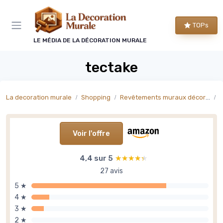
Panneau de gestion des cookies
TOPs
LE MÉDIA DE LA DÉCORATION MURALE
tectake
La decoration murale
Shopping
Revêtements muraux décoratifs
P
Voir l'offre
4,4 sur 5
★★★★★
★★★★★
27 avis
5 ★
4 ★
3 ★
2 ★