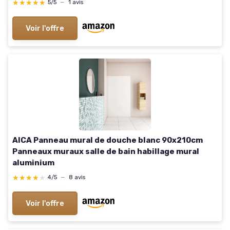
★★★★★
★★★★★
5/5
—
1 avis
Voir l'offre
AICA Panneau mural de douche blanc 90x210cm
Panneaux muraux salle de bain habillage mural
aluminium
★★★★★
★★★★★
4/5
—
8 avis
Voir l'offre