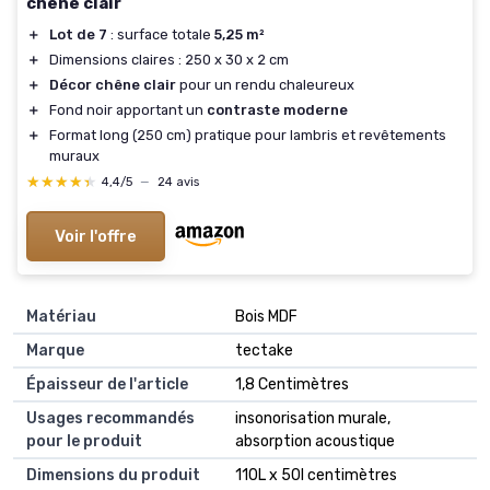
chêne clair
＋
Lot de 7
: surface totale
5,25 m²
＋
Dimensions claires : 250 x 30 x 2 cm
＋
Décor chêne clair
pour un rendu chaleureux
＋
Fond noir apportant un
contraste moderne
＋
Format long (250 cm) pratique pour lambris et revêtements
muraux
★★★★★
★★★★★
4,4/5
—
24 avis
Voir l'offre
Matériau
Bois MDF
Marque
tectake
Épaisseur de l'article
1,8 Centimètres
Usages recommandés
insonorisation murale,
pour le produit
absorption acoustique
Dimensions du produit
110L x 50l centimètres