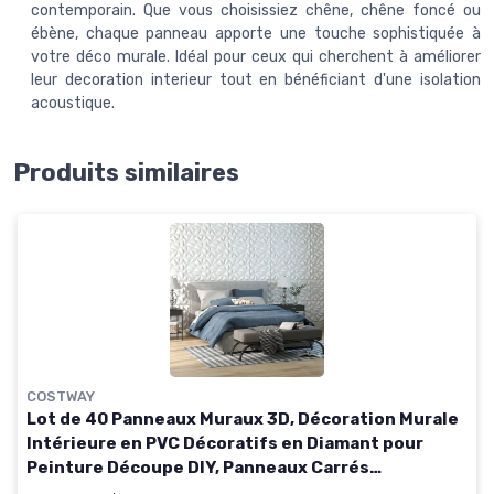
contemporain. Que vous choisissiez chêne, chêne foncé ou
ébène, chaque panneau apporte une touche sophistiquée à
votre déco murale. Idéal pour ceux qui cherchent à améliorer
leur decoration interieur tout en bénéficiant d'une isolation
acoustique.
Produits similaires
COSTWAY
Lot de 40 Panneaux Muraux 3D, Décoration Murale
Intérieure en PVC Décoratifs en Diamant pour
Peinture Découpe DIY, Panneaux Carrés
Autocollants 50 x 50 cm (10 ㎡,Blanc) 10 ㎡ Blanc