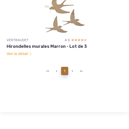
VERTBAUDET
4.5
☆☆☆☆☆
★★★★★
Hirondelles murales Marron - Lot de 3
Voir le détail
‹‹
‹
1
›
››