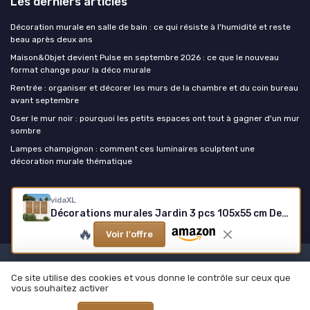
Les derniers articles
Décoration murale en salle de bain : ce qui résiste à l'humidité et reste
beau après deux ans
Maison&Objet devient Pulse en septembre 2026 : ce que le nouveau
format change pour la déco murale
Rentrée : organiser et décorer les murs de la chambre et du coin bureau
avant septembre
Oser le mur noir : pourquoi les petits espaces ont tout à gagner d'un mur
sombre
Lampes champignon : comment ces luminaires sculptent une
décoration murale thématique
La decoration murale
vidaXL
Décorations murales Jardin 3 pcs 105x55 cm Design d'arbre Acier, décoration Murale extérieure, Art Mural de Jardin, décoration Murale en métal
🔥
Voir l'offre
Mentions légales
Politique de confidentialité
Ce site utilise des cookies et vous donne le contrôle sur ceux que
© La decoration murale 2026
vous souhaitez activer