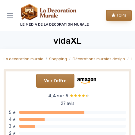
Panneau de gestion des cookies
TOPs
LE MÉDIA DE LA DÉCORATION MURALE
vidaXL
La decoration murale
Shopping
Décorations murales design
Dé
Voir l'offre
4,4 sur 5
★★★★★
★★★★★
27 avis
5 ★
4 ★
3 ★
2 ★