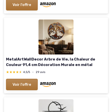
Voir l'offre
MetalArtWallDecor Arbre de Vie, la Chaleur de
Couleur 91,4 cm Décoration Murale en métal
★★★★★
★★★★★
4,5/5
—
29 avis
Voir l'offre