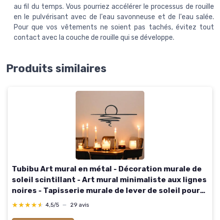
au fil du temps. Vous pourriez accélérer le processus de rouille
en le pulvérisant avec de l'eau savonneuse et de l'eau salée.
Pour que vos vêtements ne soient pas tachés, évitez tout
contact avec la couche de rouille qui se développe.
Produits similaires
Tubibu Art mural en métal - Décoration murale de
soleil scintillant - Art mural minimaliste aux lignes
noires - Tapisserie murale de lever de soleil pour
salon, chambre à coucher, cadeau d 118L x 55l cm
★★★★★
★★★★★
4,5/5
—
29 avis