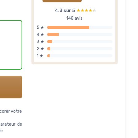
4,3 sur 5
★★★★★
★★★★★
148 avis
5 ★
4 ★
3 ★
2 ★
1 ★
corer votre
parateur de
re