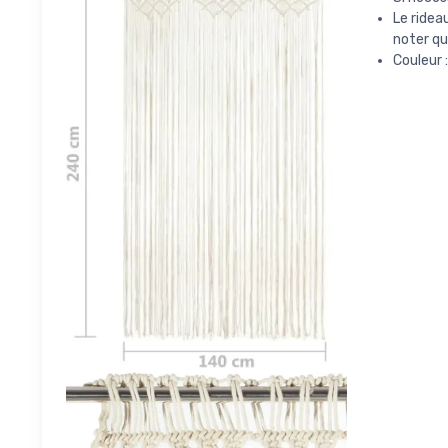
Le rideau
noter que
Couleur :