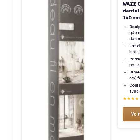
WAZZIO
dentel
160 cm
＋
Desi
géomé
décor
＋
Lot d
insta
＋
Pass
pose 
＋
Dime
cm) fa
＋
Coul
avec
★★★★
★★★★
Voir