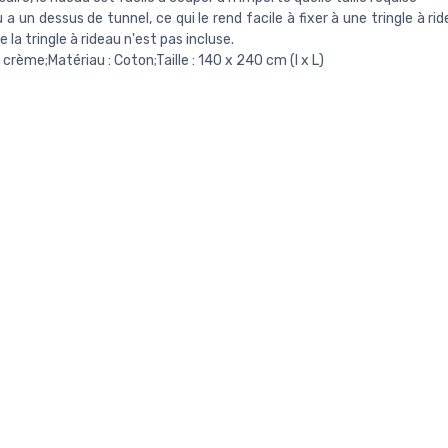
 a un dessus de tunnel, ce qui le rend facile à fixer à une tringle à rid
 la tringle à rideau n'est pas incluse.
 crème;Matériau : Coton;Taille : 140 x 240 cm (l x L)