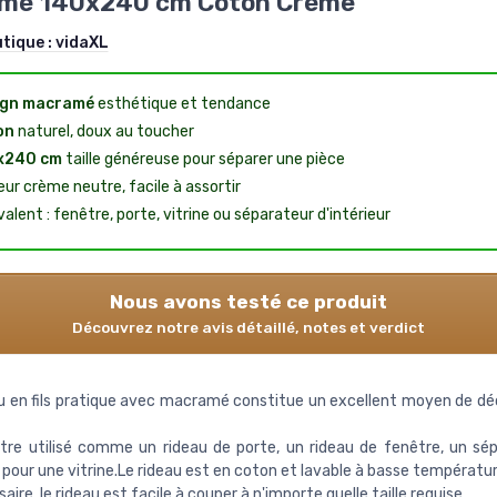
mé 140x240 cm Coton Crème
utique :
vidaXL
ign macramé
esthétique et tendance
on
naturel, doux au toucher
x240 cm
taille généreuse pour séparer une pièce
eur crème neutre, facile à assortir
alent : fenêtre, porte, vitrine ou séparateur d'intérieur
Nous avons testé ce produit
Découvrez notre avis détaillé, notes et verdict
u en fils pratique avec macramé constitue un excellent moyen de dé
être utilisé comme un rideau de porte, un rideau de fenêtre, un sé
 pour une vitrine.Le rideau est en coton et lavable à basse températu
aire, le rideau est facile à couper à n'importe quelle taille requise