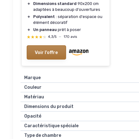
＋
Dimensions standard
90x200 cm
adaptées à beaucoup d'ouvertures
＋
Polyvalent
: séparation d'espace ou
élément décoratif
＋
Un panneau
prêt à poser
★★★★★
★★★★★
4,3/5
—
170 avis
Voir l'offre
Marque
Couleur
Matériau
Dimensions du produit
Opacité
Caractéristique spéciale
Type de chambre