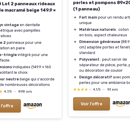
perles et pompons 89×2
 Lot 2 panneaux rideaux
(1 panneau)
le macramé beige 149.9 ×
＋
Fait main
pour un rendu arti
unique
gn vintage
en dentelle
＋
Matériaux naturels
: coton 
trique avec pampilles
en bois, aspect chaleureux
atives
＋
Dimension généreuse
(88.9
e 2
panneaux pour une
cm) adaptée portes et fenêt
llation en paire
standard
e-tringle
intégré pour une
＋
Polyvalent
: peut servir de
facile
séparateur de pièce, porte, 
nsions
indiquées (149.9 × 160
ou décoration de couloir
cilitant le choix
＋
Design décoratif
avec pom
eur neutre
beige qui s'accorde
perles pour une ambiance 
 de nombreuses décorations
★★★★★
★★★★★
4,1/5
—
93 avis
★
★
4,7/5
—
898 avis
Voir l'offre
 l'offre