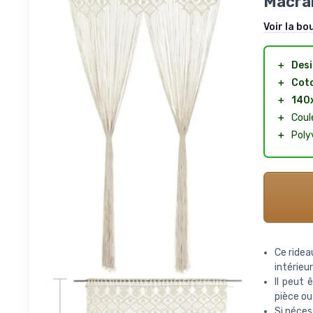
Macra
Voir la bo
＋
Des
＋
Cot
＋
140
＋
Coul
＋
Polyv
Ce ridea
intérieur
Il peut 
pièce ou
Si nécess