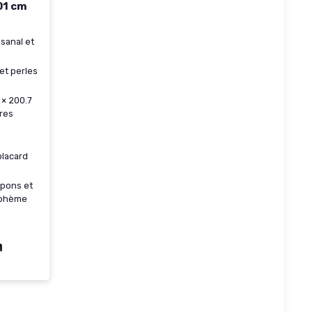
01 cm
sanal et
et perles
 × 200.7
res
placard
pons et
bohème