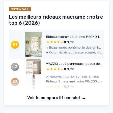
COMPARATIF
Les meilleurs rideaux macramé : notre
top 6 (2026)
Rideau macramé bohème MKONO 130×178 cm
★★★★★
★★★★★
8.7
/10
#1
+
Beau rendu bohème, le design habille bien une pièce sans trop d’efforts
+
Coton épais et tissage soigné, impression de solidité correcte
WAZZIO Lot 2 panneaux rideaux dentelle macramé beige 149.9 × 160 cm
#2
★★★★★
★★★★★
8.7
/10
ATMOSPHERA CREATEUR DINTERIEUR
Rideau fil macramé ivoire 90x200 cm
#3
★★★★★
★★★★★
8.3
/10
Voir le comparatif complet →