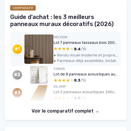
COMPARATIF
Guide d'achat : les 3 meilleurs
panneaux muraux décoratifs (2026)
DECOON
Lot 7 panneaux tasseaux bois 250x30x2 cm - chêne clair
★★★★★
★★★★★
#1
8.4
/10
+
Rendu visuel moderne et propre, le mur change vraiment d’aspect
+
Panneaux déjà assemblés, installation relativement simple et rapide
TONOR
Lot de 8 panneaux acoustiques autocollants 120x60x0,9 cm — Blanc (5,76 m²)
#2
★★★★★
★★★★★
8.3
/10
SILAMP
Lot 2 panneaux acoustiques 240x60 cm - Chêne
#3
★★★★★
★★★★★
6.0
/10
Voir le comparatif complet →