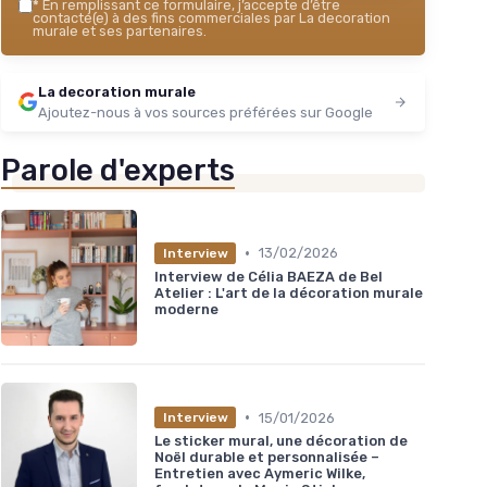
*
En remplissant ce formulaire, j’accepte d’être
contacté(e) à des fins commerciales par La decoration
murale et ses partenaires.
La decoration murale
Ajoutez-nous à vos sources préférées sur Google
Parole d'experts
•
13/02/2026
Interview
Interview de Célia BAEZA de Bel
Atelier : L'art de la décoration murale
moderne
•
15/01/2026
Interview
Le sticker mural, une décoration de
Noël durable et personnalisée –
Entretien avec Aymeric Wilke,