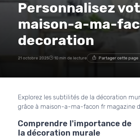
Personnalisez vot
maison-a-ma-fac
decoration
21 octobre 2025
10 min de lecture
Partager cette page
Explorez les subtilités de la décoration m
grâce à maison-a-ma-facon fr magazine d
Comprendre l'importance de
la décoration murale