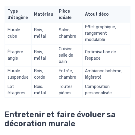
Type
Pièce
Matériau
Atout déco
d’étagère
idéale
Effet graphique,
Murale
Bois,
Salon,
rangement
cube
métal
chambre
modulable
Cuisine,
Étagère
Bois,
Optimisation de
salle de
angle
métal
l’espace
bain
Murale
Bois,
Entrée,
Ambiance bohème,
suspendue
corde
chambre
légèreté
Lot
Bois,
Toutes
Composition
étagères
métal
pièces
personnalisée
Entretenir et faire évoluer sa
décoration murale