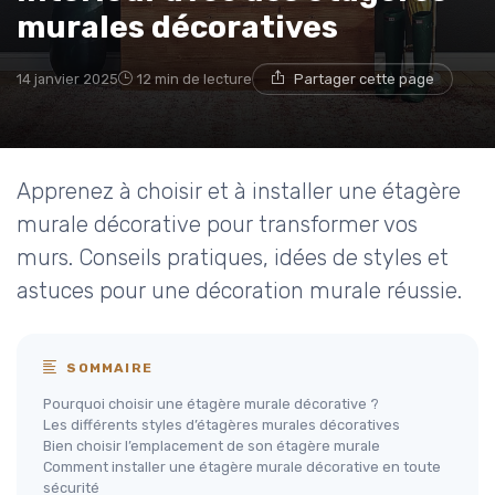
murales décoratives
14 janvier 2025
12 min de lecture
Partager cette page
Apprenez à choisir et à installer une étagère
murale décorative pour transformer vos
murs. Conseils pratiques, idées de styles et
astuces pour une décoration murale réussie.
SOMMAIRE
Pourquoi choisir une étagère murale décorative ?
Les différents styles d’étagères murales décoratives
Bien choisir l’emplacement de son étagère murale
Comment installer une étagère murale décorative en toute
sécurité