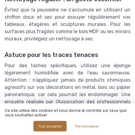
Évitez que la poussière ne s’accumule en utilisant un
chiffon doux et sec pour essuyer régulièrement vos
tableaux, étagères et sculptures murales. Pour les
surfaces plus fragiles comme le bois MDF ou les miroirs
muraux, privilégiez un nettoyage à sec.
Astuce pour les traces tenaces
Pour des taches spécifiques, utilisez une éponge
légèrement humidifiée avec de l’eau savonneuse.
Attention : n’appliquez jamais de produits chimiques
agressifs sur vos décorations en métal, bois ou papier
panoramique, car cela pourrait les endommager. Une
enquête réalisée par l'Association des professionnels
de la décoration en France indique que 68 % des
Ce site utilise des cookies et vous donne le contrôle sur ceux que
vous souhaitez activer
dégâts sont dus à un entretien inapproprié (source :
APDF, 2021).
Tout accepter
Personnaliser