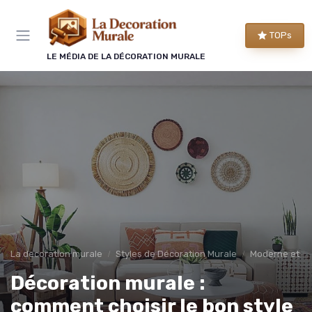
Panneau de gestion des cookies
TOPs
LE MÉDIA DE LA DÉCORATION MURALE
La decoration murale
Styles de Décoration Murale
Moderne et C
Décoration murale :
comment choisir le bon style