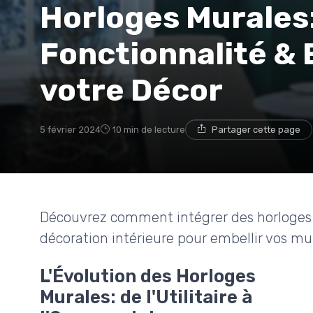
Horloges Murales
Fonctionnalité &
votre Décor
5 février 2024
10 min de lecture
Partager cette page
Découvrez comment intégrer des horloges 
décoration intérieure pour embellir vos mur
L'Évolution des Horloges
Murales: de l'Utilitaire à