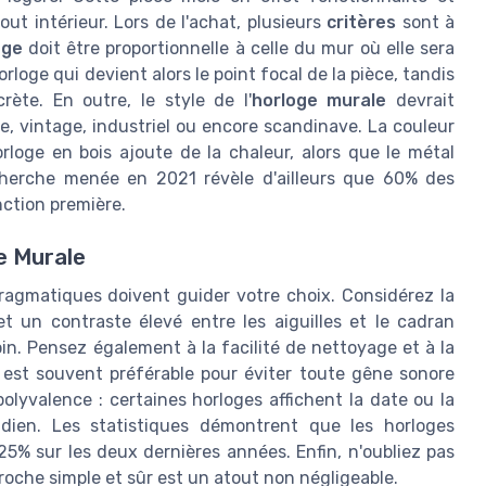
ut intérieur. Lors de l'achat, plusieurs
critères
sont à
oge
doit être proportionnelle à celle du mur où elle sera
rloge qui devient alors le point focal de la pièce, tandis
rète. En outre, le style de l'
horloge murale
devrait
e, vintage, industriel ou encore scandinave. La couleur
rloge en bois ajoute de la chaleur, alors que le métal
herche menée en 2021 révèle d'ailleurs que 60% des
nction première.
e Murale
agmatiques doivent guider votre choix. Considérez la
 et un contraste élevé entre les aiguilles et le cadran
in. Pensez également à la facilité de nettoyage et à la
est souvent préférable pour éviter toute gêne sonore
lyvalence : certaines horloges affichent la date ou la
idien. Les statistiques démontrent que les horloges
5% sur les deux dernières années. Enfin, n'oubliez pas
croche simple et sûr est un atout non négligeable.