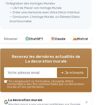
l'Intégration des Horloges Murales
— L'Art de Placer son Horloge Murale
— Créer une Harmonie avec Votre Décor Intérieur
— Conclusion: L'Horloge Murale, un Élément Déco
Incontournable
Résumer
ChatGPT
Claude
Mistral
Recevez les dernières actualités de
La decoration murale
➔ Je m'inscris
*
En remplissant ce formulaire, j’accepte d’être
contacté(e) à des fins commerciales par La decoration
murale et ses partenaires.
La decoration murale
Ajoutez-nous à vos sources préférées sur Google