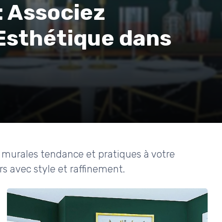
: Associez
 Esthétique dans
murales tendance et pratiques à votre
s avec style et raffinement.