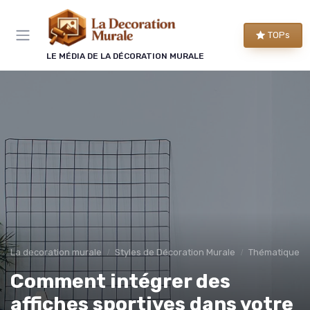
Panneau de gestion des cookies
TOPs
LE MÉDIA DE LA DÉCORATION MURALE
La decoration murale
Styles de Décoration Murale
Thématique et
Comment intégrer des
affiches sportives dans votre