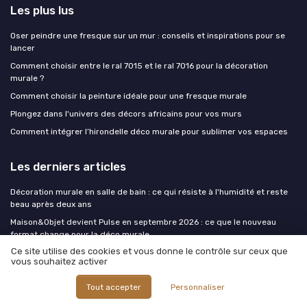
Les plus lus
Oser peindre une fresque sur un mur : conseils et inspirations pour se
lancer
Comment choisir entre le ral 7015 et le ral 7016 pour la décoration
murale ?
Comment choisir la peinture idéale pour une fresque murale
Plongez dans l'univers des décors africains pour vos murs
Comment intégrer l’hirondelle déco murale pour sublimer vos espaces
Les derniers articles
Décoration murale en salle de bain : ce qui résiste à l'humidité et reste
beau après deux ans
Maison&Objet devient Pulse en septembre 2026 : ce que le nouveau
format change pour la déco murale
Ce site utilise des cookies et vous donne le contrôle sur ceux que
Rentrée : organiser et décorer les murs de la chambre et du coin bureau
vous souhaitez activer
avant septembre
Oser le mur noir : pourquoi les petits espaces ont tout à gagner d'un mur
Tout accepter
Personnaliser
sombre