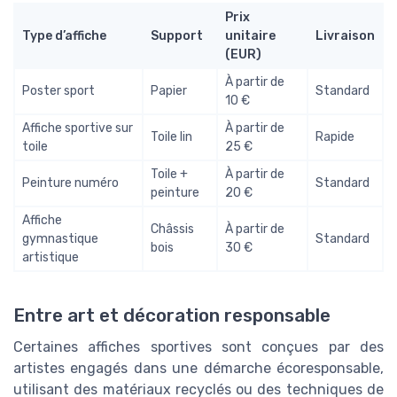
Prix
Type d’affiche
Support
unitaire
Livraison
(EUR)
À partir de
Poster sport
Papier
Standard
10 €
Affiche sportive sur
À partir de
Toile lin
Rapide
toile
25 €
Toile +
À partir de
Peinture numéro
Standard
peinture
20 €
Affiche
Châssis
À partir de
gymnastique
Standard
bois
30 €
artistique
Entre art et décoration responsable
Certaines affiches sportives sont conçues par des
artistes engagés dans une démarche écoresponsable,
utilisant des matériaux recyclés ou des techniques de