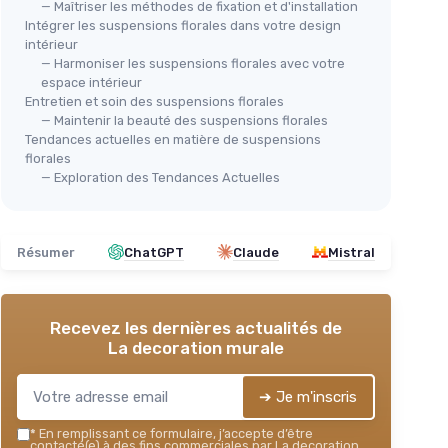
— Maîtriser les méthodes de fixation et d'installation
Intégrer les suspensions florales dans votre design
intérieur
— Harmoniser les suspensions florales avec votre
espace intérieur
Entretien et soin des suspensions florales
— Maintenir la beauté des suspensions florales
Tendances actuelles en matière de suspensions
florales
— Exploration des Tendances Actuelles
Résumer
ChatGPT
Claude
Mistral
Recevez les dernières actualités de
La decoration murale
➔ Je m'inscris
*
En remplissant ce formulaire, j’accepte d’être
contacté(e) à des fins commerciales par La decoration