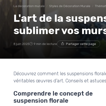
La decoration murale
Styles de Décoration Murale
Thémati
L'art de la suspen
sublimer vos mur
8 juin 2025
9 min de lecture
Partager cette page
Découvrez comment les suspensions floral
véritables œuvres d'art. Conseils et astuce
Comprendre le concept de
suspension florale