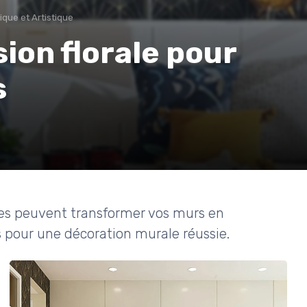
que et Artistique
sion florale pour
s
es peuvent transformer vos murs en
s pour une décoration murale réussie.