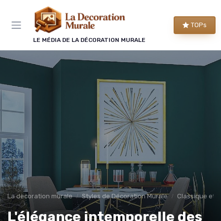
Panneau de gestion des cookies
TOPs
LE MÉDIA DE LA DÉCORATION MURALE
La decoration murale
Styles de Décoration Murale
Classique et 
L'élégance intemporelle des